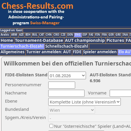
Logged on: Gast
Arabic
ARM
AZE
BIH
BUL
CAT
CHN
CRO
CZE
DEN
ENG
ESP
FAI
FIN
FRA
GER
GRE
INA
I
Home
Tournament-Database
AUT championship
Pictures
F
Turnierschach-Elozahl
Schnellschach-Elozahl
Allgemeines
Turnier anmelden: AUT
FIDE
Spieler anmelden
Elo AU
Willkommen bei den offiziellen Turnierscha
FIDE-Elolisten Stand
AUT-Elolisten Stand
6.936
Personennummer
Nachname
Vorname
Ebene
Bundesland
Spgem./Kreis/Verein
Nur "österreichische" Spieler (Land=A