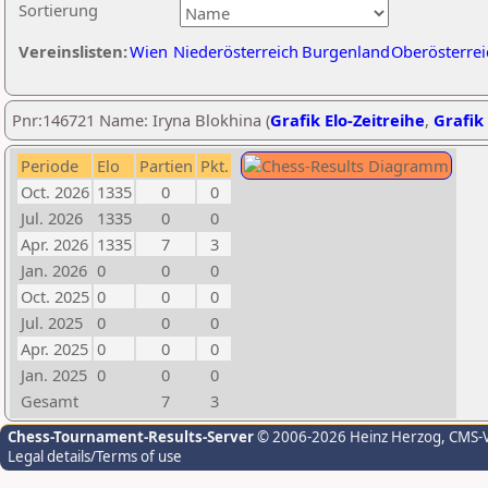
Sortierung
Vereinslisten:
Wien
Niederösterreich
Burgenland
Oberösterrei
Pnr:146721 Name: Iryna Blokhina (
Grafik Elo-Zeitreihe
,
Grafik 
Periode
Elo
Partien
Pkt.
Oct. 2026
1335
0
0
Jul. 2026
1335
0
0
Apr. 2026
1335
7
3
Jan. 2026
0
0
0
Oct. 2025
0
0
0
Jul. 2025
0
0
0
Apr. 2025
0
0
0
Jan. 2025
0
0
0
Gesamt
7
3
Chess-Tournament-Results-Server
© 2006-2026 Heinz Herzog
, CMS-
Legal details/Terms of use