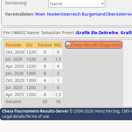
Sortierung
Vereinslisten:
Wien
Niederösterreich
Burgenland
Oberösterrei
Pnr:146652 Name: Sebastian Prenn (
Grafik Elo-Zeitreihe
,
Grafi
Periode
Elo
Partien
Pkt.
Oct. 2026
1220
0
0
Jul. 2026
1220
4
1,5
Apr. 2026
1220
9
4
Jan. 2026
1200
8
2
Oct. 2025
1200
4
1
Jul. 2025
1200
0
0
Apr. 2025
1200
8
1,5
Gesamt
33
10
Chess-Tournament-Results-Server
© 2006-2026 Heinz Herzog
, CMS-
Legal details/Terms of use