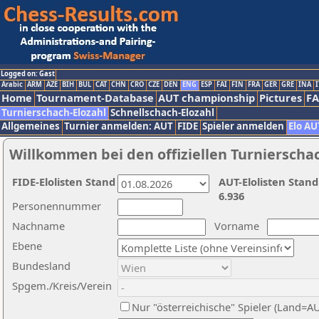
Logged on: Gast
Arabic
ARM
AZE
BIH
BUL
CAT
CHN
CRO
CZE
DEN
ENG
ESP
FAI
FIN
FRA
GER
GRE
INA
I
Home
Tournament-Database
AUT championship
Pictures
F
Turnierschach-Elozahl
Schnellschach-Elozahl
Allgemeines
Turnier anmelden: AUT
FIDE
Spieler anmelden
Elo AU
Willkommen bei den offiziellen Turnierscha
FIDE-Elolisten Stand
AUT-Elolisten Stand
6.936
Personennummer
Nachname
Vorname
Ebene
Bundesland
Spgem./Kreis/Verein
Nur "österreichische" Spieler (Land=A