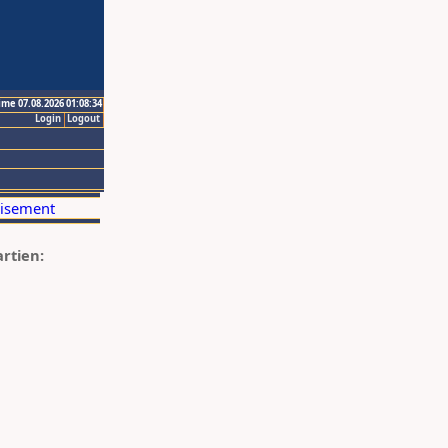
ime 07.08.2026 01:08:34
Login
Logout
artien: