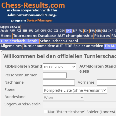
Logged on: Gast
Arabic
ARM
AZE
BIH
BUL
CAT
CHN
CRO
CZE
DEN
ENG
ESP
FAI
FIN
FRA
GER
GRE
INA
I
Home
Tournament-Database
AUT championship
Pictures
F
Turnierschach-Elozahl
Schnellschach-Elozahl
Allgemeines
Turnier anmelden: AUT
FIDE
Spieler anmelden
Elo AU
Willkommen bei den offiziellen Turnierscha
FIDE-Elolisten Stand
AUT-Elolisten Stand
6.936
Personennummer
Nachname
Vorname
Ebene
Bundesland
Spgem./Kreis/Verein
Nur "österreichische" Spieler (Land=A