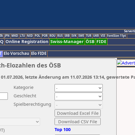
Servert
TA
JPN
MKD
LTU
NED
POL
POR
ROU
RUS
SRB
SVK
SWE
TUR
UKR
VIE
FontSize:11pt
AQ
Online Registration
Swiss-Manager
ÖSB
FIDE
T
Elo Vorschau
Elo FIDE
ch-Elozahlen des ÖSB
 01.07.2026, letzte Änderung am 11.07.2026 13:14, gewertete P
Kategorie
Geschlecht
Spielberechtigung
Top 100
UT)