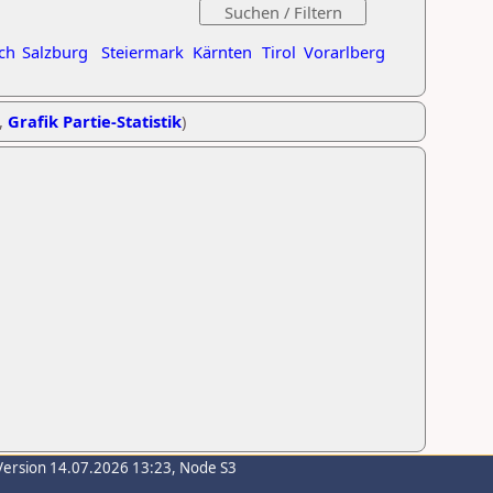
ch
Salzburg
Steiermark
Kärnten
Tirol
Vorarlberg
,
Grafik Partie-Statistik
)
Version 14.07.2026 13:23, Node S3