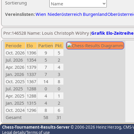
Sortierung
Vereinslisten:
Wien
Niederösterreich
Burgenland
Oberösterrei
Pnr:146528 Name: Louis Christoph Wöhry (
Grafik Elo-Zeitreihe
Periode
Elo
Partien
Pkt.
Oct. 2026
1396
9
5
Jul. 2026
1354
5
2
Apr. 2026
1379
7
4
Jan. 2026
1337
7
3
Oct. 2025
1367
14
8
Jul. 2025
1288
0
0
Apr. 2025
1288
4
1
Jan. 2025
1315
4
2
Oct. 2024
1296
8
6
Gesamt
58
31
Chess-Tournament-Results-Server
© 2006-2026 Heinz Herzog
, CMS-
Legal details/Terms of use