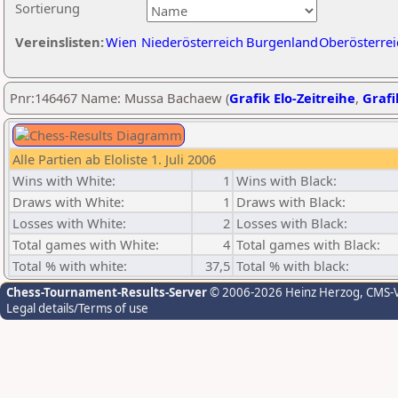
Sortierung
Vereinslisten:
Wien
Niederösterreich
Burgenland
Oberösterrei
Pnr:146467 Name: Mussa Bachaew (
Grafik Elo-Zeitreihe
,
Grafi
Alle Partien ab Eloliste 1. Juli 2006
Wins with White:
1
Wins with Black:
Draws with White:
1
Draws with Black:
Losses with White:
2
Losses with Black:
Total games with White:
4
Total games with Black:
Total % with white:
37,5
Total % with black:
Chess-Tournament-Results-Server
© 2006-2026 Heinz Herzog
, CMS-
Legal details/Terms of use