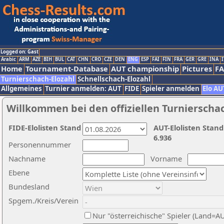
Logged on: Gast
Arabic
ARM
AZE
BIH
BUL
CAT
CHN
CRO
CZE
DEN
ENG
ESP
FAI
FIN
FRA
GER
GRE
INA
I
Home
Tournament-Database
AUT championship
Pictures
F
Turnierschach-Elozahl
Schnellschach-Elozahl
Allgemeines
Turnier anmelden: AUT
FIDE
Spieler anmelden
Elo AU
Willkommen bei den offiziellen Turnierscha
FIDE-Elolisten Stand
AUT-Elolisten Stand
6.936
Personennummer
Nachname
Vorname
Ebene
Bundesland
Spgem./Kreis/Verein
Nur "österreichische" Spieler (Land=A