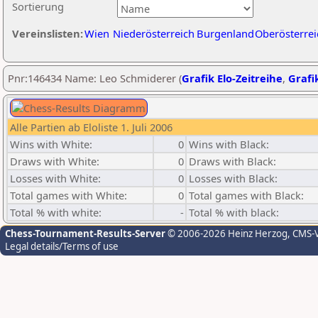
Sortierung
Vereinslisten:
Wien
Niederösterreich
Burgenland
Oberösterrei
Pnr:146434 Name: Leo Schmiderer (
Grafik Elo-Zeitreihe
,
Grafik
Alle Partien ab Eloliste 1. Juli 2006
Wins with White:
0
Wins with Black:
Draws with White:
0
Draws with Black:
Losses with White:
0
Losses with Black:
Total games with White:
0
Total games with Black:
Total % with white:
-
Total % with black:
Chess-Tournament-Results-Server
© 2006-2026 Heinz Herzog
, CMS-
Legal details/Terms of use