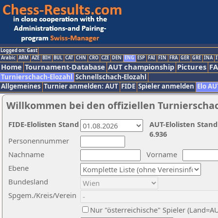
Logged on: Gast
Arabic
ARM
AZE
BIH
BUL
CAT
CHN
CRO
CZE
DEN
ENG
ESP
FAI
FIN
FRA
GER
GRE
INA
I
Home
Tournament-Database
AUT championship
Pictures
F
Turnierschach-Elozahl
Schnellschach-Elozahl
Allgemeines
Turnier anmelden: AUT
FIDE
Spieler anmelden
Elo AU
Willkommen bei den offiziellen Turnierscha
FIDE-Elolisten Stand
AUT-Elolisten Stand
6.936
Personennummer
Nachname
Vorname
Ebene
Bundesland
Spgem./Kreis/Verein
Nur "österreichische" Spieler (Land=A