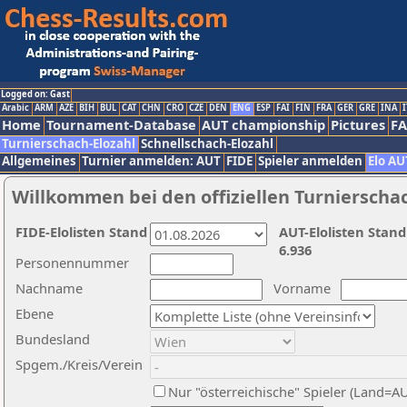
Logged on: Gast
Arabic
ARM
AZE
BIH
BUL
CAT
CHN
CRO
CZE
DEN
ENG
ESP
FAI
FIN
FRA
GER
GRE
INA
I
Home
Tournament-Database
AUT championship
Pictures
F
Turnierschach-Elozahl
Schnellschach-Elozahl
Allgemeines
Turnier anmelden: AUT
FIDE
Spieler anmelden
Elo AU
Willkommen bei den offiziellen Turnierscha
FIDE-Elolisten Stand
AUT-Elolisten Stand
6.936
Personennummer
Nachname
Vorname
Ebene
Bundesland
Spgem./Kreis/Verein
Nur "österreichische" Spieler (Land=A