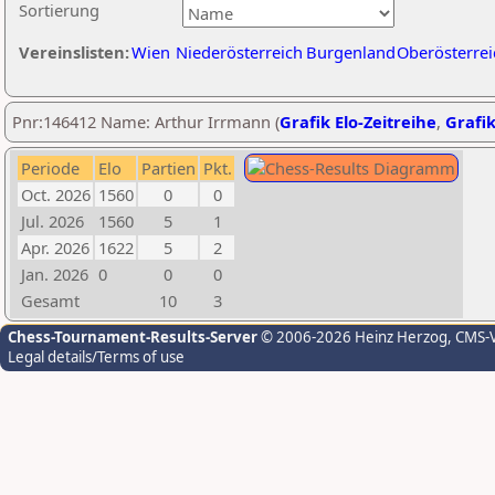
Sortierung
Vereinslisten:
Wien
Niederösterreich
Burgenland
Oberösterrei
Pnr:146412 Name: Arthur Irrmann (
Grafik Elo-Zeitreihe
,
Grafik
Periode
Elo
Partien
Pkt.
Oct. 2026
1560
0
0
Jul. 2026
1560
5
1
Apr. 2026
1622
5
2
Jan. 2026
0
0
0
Gesamt
10
3
Chess-Tournament-Results-Server
© 2006-2026 Heinz Herzog
, CMS-
Legal details/Terms of use