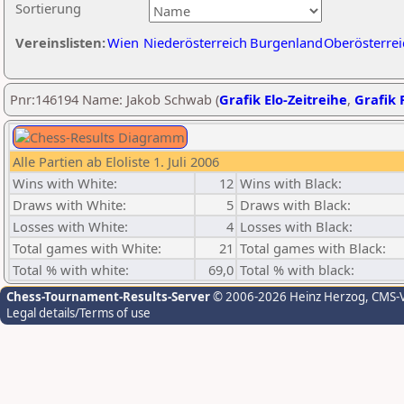
Sortierung
Vereinslisten:
Wien
Niederösterreich
Burgenland
Oberösterrei
Pnr:146194 Name: Jakob Schwab (
Grafik Elo-Zeitreihe
,
Grafik P
Alle Partien ab Eloliste 1. Juli 2006
Wins with White:
12
Wins with Black:
Draws with White:
5
Draws with Black:
Losses with White:
4
Losses with Black:
Total games with White:
21
Total games with Black:
Total % with white:
69,0
Total % with black:
Chess-Tournament-Results-Server
© 2006-2026 Heinz Herzog
, CMS-
Legal details/Terms of use