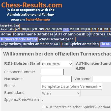
Logged on: Gast
Arabic
ARM
AZE
BIH
BUL
CAT
CHN
CRO
CZE
DEN
ENG
ESP
FAI
FIN
FRA
GER
GRE
INA
I
Home
Tournament-Database
AUT championship
Pictures
F
Turnierschach-Elozahl
Schnellschach-Elozahl
Allgemeines
Turnier anmelden: AUT
FIDE
Spieler anmelden
Elo AU
Willkommen bei den offiziellen Turnierscha
FIDE-Elolisten Stand
AUT-Elolisten Stand
6.936
Personennummer
Nachname
Vorname
Ebene
Bundesland
Spgem./Kreis/Verein
Nur "österreichische" Spieler (Land=A