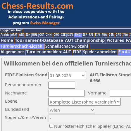
Logged on: Gast
Arabic
ARM
AZE
BIH
BUL
CAT
CHN
CRO
CZE
DEN
ENG
ESP
FAI
FIN
FRA
GER
GRE
INA
I
Home
Tournament-Database
AUT championship
Pictures
F
Turnierschach-Elozahl
Schnellschach-Elozahl
Allgemeines
Turnier anmelden: AUT
FIDE
Spieler anmelden
Elo AU
Willkommen bei den offiziellen Turnierscha
FIDE-Elolisten Stand
AUT-Elolisten Stand
6.936
Personennummer
Nachname
Vorname
Ebene
Bundesland
Spgem./Kreis/Verein
Nur "österreichische" Spieler (Land=A