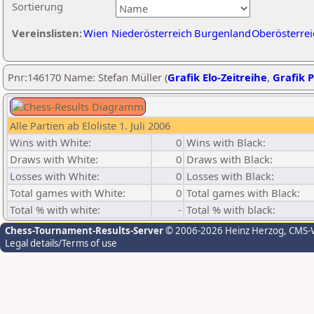
Sortierung
Vereinslisten:
Wien
Niederösterreich
Burgenland
Oberösterrei
Pnr:146170 Name: Stefan Müller (
Grafik Elo-Zeitreihe
,
Grafik P
Alle Partien ab Eloliste 1. Juli 2006
Wins with White:
0
Wins with Black:
Draws with White:
0
Draws with Black:
Losses with White:
0
Losses with Black:
Total games with White:
0
Total games with Black:
Total % with white:
-
Total % with black:
Chess-Tournament-Results-Server
© 2006-2026 Heinz Herzog
, CMS-
Legal details/Terms of use