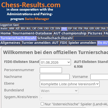
Logged on: Gast
Arabic
ARM
AZE
BIH
BUL
CAT
CHN
CRO
CZE
DEN
ENG
ESP
FAI
FIN
FRA
GER
GRE
INA
I
Home
Tournament-Database
AUT championship
Pictures
F
Turnierschach-Elozahl
Schnellschach-Elozahl
Allgemeines
Turnier anmelden: AUT
FIDE
Spieler anmelden
Elo AU
Willkommen bei den offiziellen Turnierscha
FIDE-Elolisten Stand
AUT-Elolisten Stand
6.936
Personennummer
Nachname
Vorname
Ebene
Bundesland
Spgem./Kreis/Verein
Nur "österreichische" Spieler (Land=A