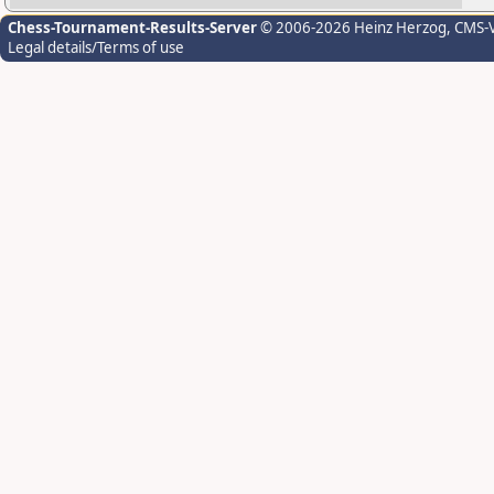
Chess-Tournament-Results-Server
© 2006-2026 Heinz Herzog
, CMS-
Legal details/Terms of use