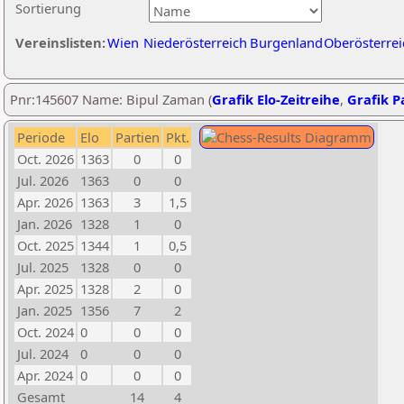
Sortierung
Vereinslisten:
Wien
Niederösterreich
Burgenland
Oberösterrei
Pnr:145607 Name: Bipul Zaman (
Grafik Elo-Zeitreihe
,
Grafik Pa
Periode
Elo
Partien
Pkt.
Oct. 2026
1363
0
0
Jul. 2026
1363
0
0
Apr. 2026
1363
3
1,5
Jan. 2026
1328
1
0
Oct. 2025
1344
1
0,5
Jul. 2025
1328
0
0
Apr. 2025
1328
2
0
Jan. 2025
1356
7
2
Oct. 2024
0
0
0
Jul. 2024
0
0
0
Apr. 2024
0
0
0
Gesamt
14
4