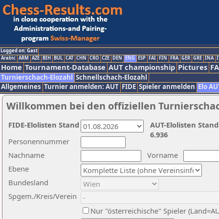
Logged on: Gast
Arabic
ARM
AZE
BIH
BUL
CAT
CHN
CRO
CZE
DEN
ENG
ESP
FAI
FIN
FRA
GER
GRE
INA
I
Home
Tournament-Database
AUT championship
Pictures
F
Turnierschach-Elozahl
Schnellschach-Elozahl
Allgemeines
Turnier anmelden: AUT
FIDE
Spieler anmelden
Elo AU
Willkommen bei den offiziellen Turnierscha
FIDE-Elolisten Stand
AUT-Elolisten Stand
6.936
Personennummer
Nachname
Vorname
Ebene
Bundesland
Spgem./Kreis/Verein
Nur "österreichische" Spieler (Land=A