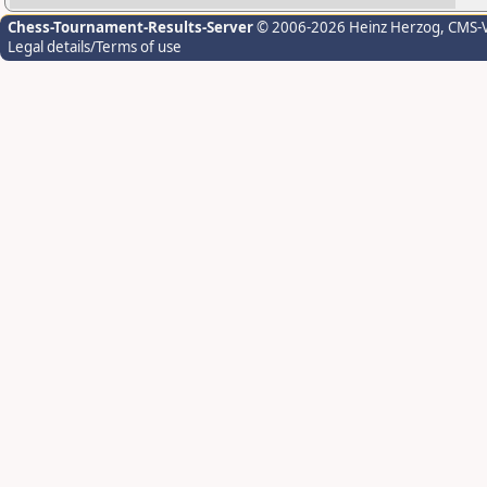
Chess-Tournament-Results-Server
© 2006-2026 Heinz Herzog
, CMS-
Legal details/Terms of use