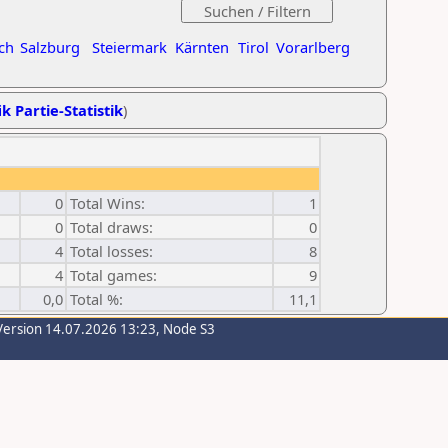
ch
Salzburg
Steiermark
Kärnten
Tirol
Vorarlberg
k Partie-Statistik
)
0
Total Wins:
1
0
Total draws:
0
4
Total losses:
8
4
Total games:
9
0,0
Total %:
11,1
Version 14.07.2026 13:23, Node S3