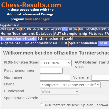
Logged on: Gast
Arabic
ARM
AZE
BIH
BUL
CAT
CHN
CRO
CZE
DEN
ENG
ESP
FAI
FIN
FRA
GER
GRE
INA
I
Home
Tournament-Database
AUT championship
Pictures
F
Turnierschach-Elozahl
Schnellschach-Elozahl
Allgemeines
Turnier anmelden: AUT
FIDE
Spieler anmelden
Elo AU
Willkommen bei den offiziellen Turnierscha
FIDE-Elolisten Stand
AUT-Elolisten Stand
6.936
Personennummer
Nachname
Vorname
Ebene
Bundesland
Spgem./Kreis/Verein
Nur "österreichische" Spieler (Land=A