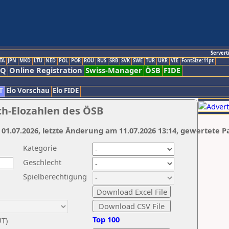
Servert
TA
JPN
MKD
LTU
NED
POL
POR
ROU
RUS
SRB
SVK
SWE
TUR
UKR
VIE
FontSize:11pt
AQ
Online Registration
Swiss-Manager
ÖSB
FIDE
T
Elo Vorschau
Elo FIDE
ch-Elozahlen des ÖSB
 01.07.2026, letzte Änderung am 11.07.2026 13:14, gewertete P
Kategorie
Geschlecht
Spielberechtigung
Top 100
UT)