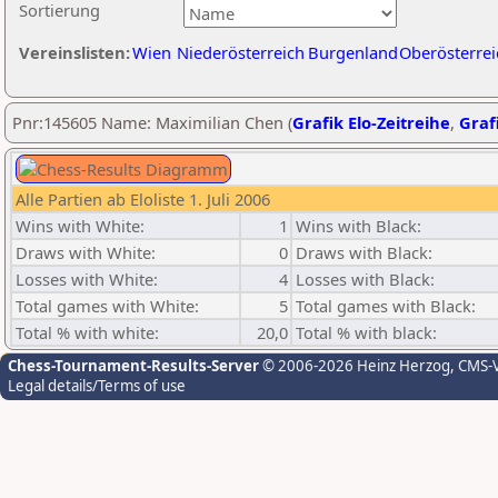
Sortierung
Vereinslisten:
Wien
Niederösterreich
Burgenland
Oberösterrei
Pnr:145605 Name: Maximilian Chen (
Grafik Elo-Zeitreihe
,
Grafi
Alle Partien ab Eloliste 1. Juli 2006
Wins with White:
1
Wins with Black:
Draws with White:
0
Draws with Black:
Losses with White:
4
Losses with Black:
Total games with White:
5
Total games with Black:
Total % with white:
20,0
Total % with black:
Chess-Tournament-Results-Server
© 2006-2026 Heinz Herzog
, CMS-
Legal details/Terms of use