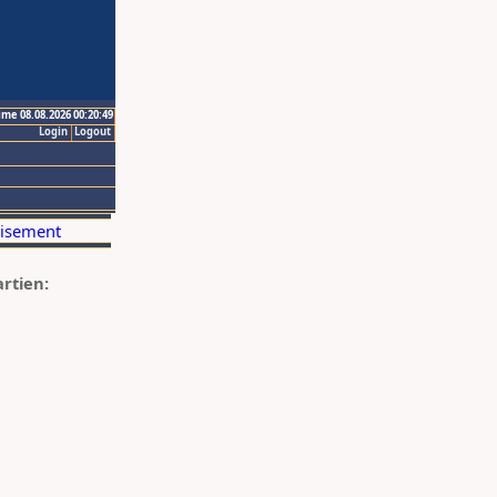
ime 08.08.2026 00:20:49
Login
Logout
artien: