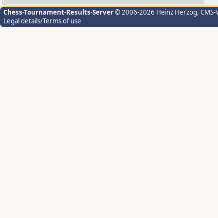
Chess-Tournament-Results-Server
© 2006-2026 Heinz Herzog
, CMS-
Legal details/Terms of use