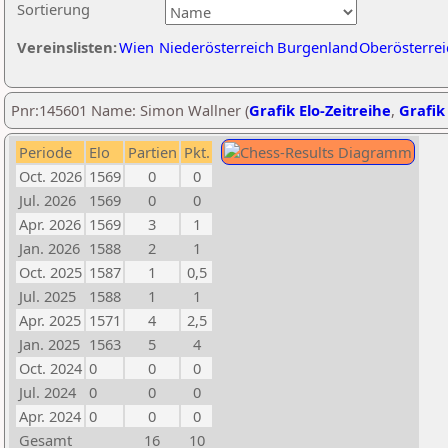
Sortierung
Vereinslisten:
Wien
Niederösterreich
Burgenland
Oberösterrei
Pnr:145601 Name: Simon Wallner (
Grafik Elo-Zeitreihe
,
Grafik 
Periode
Elo
Partien
Pkt.
Oct. 2026
1569
0
0
Jul. 2026
1569
0
0
Apr. 2026
1569
3
1
Jan. 2026
1588
2
1
Oct. 2025
1587
1
0,5
Jul. 2025
1588
1
1
Apr. 2025
1571
4
2,5
Jan. 2025
1563
5
4
Oct. 2024
0
0
0
Jul. 2024
0
0
0
Apr. 2024
0
0
0
Gesamt
16
10