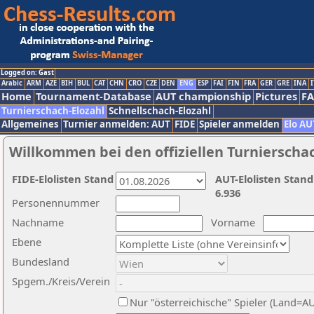
Logged on: Gast
Arabic
ARM
AZE
BIH
BUL
CAT
CHN
CRO
CZE
DEN
ENG
ESP
FAI
FIN
FRA
GER
GRE
INA
I
Home
Tournament-Database
AUT championship
Pictures
F
Turnierschach-Elozahl
Schnellschach-Elozahl
Allgemeines
Turnier anmelden: AUT
FIDE
Spieler anmelden
Elo AU
Willkommen bei den offiziellen Turnierscha
FIDE-Elolisten Stand
AUT-Elolisten Stand
6.936
Personennummer
Nachname
Vorname
Ebene
Bundesland
Spgem./Kreis/Verein
Nur "österreichische" Spieler (Land=A