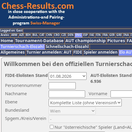
Logged on: Gast
Arabic
ARM
AZE
BIH
BUL
CAT
CHN
CRO
CZE
DEN
ENG
ESP
FAI
FIN
FRA
GER
GRE
INA
I
Home
Tournament-Database
AUT championship
Pictures
F
Turnierschach-Elozahl
Schnellschach-Elozahl
Allgemeines
Turnier anmelden: AUT
FIDE
Spieler anmelden
Elo AU
Willkommen bei den offiziellen Turnierscha
FIDE-Elolisten Stand
AUT-Elolisten Stand
6.936
Personennummer
Nachname
Vorname
Ebene
Bundesland
Spgem./Kreis/Verein
Nur "österreichische" Spieler (Land=A