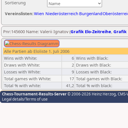
Sortierung
Vereinslisten:
Wien
Niederösterreich
Burgenland
Oberösterrei
Pnr:145600 Name: Valerii Ignatov (
Grafik Elo-Zeitreihe
,
Grafik 
Alle Partien ab Eloliste 1. Juli 2006
Wins with White:
6
Wins with Black:
Draws with White:
2
Draws with Black:
Losses with White:
9
Losses with Black:
Total games with White:
17
Total games with Black:
Total % with white:
41,2
Total % with black:
Chess-Tournament-Results-Server
© 2006-2026 Heinz Herzog
, CMS-
Legal details/Terms of use