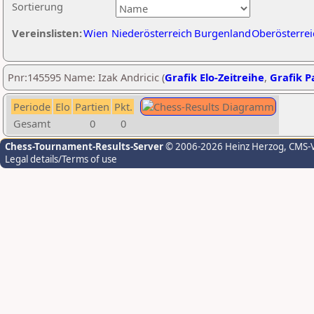
Sortierung
Vereinslisten:
Wien
Niederösterreich
Burgenland
Oberösterrei
Pnr:145595 Name: Izak Andricic (
Grafik Elo-Zeitreihe
,
Grafik Pa
Periode
Elo
Partien
Pkt.
Gesamt
0
0
Chess-Tournament-Results-Server
© 2006-2026 Heinz Herzog
, CMS-
Legal details/Terms of use