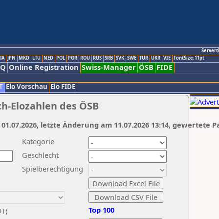
Servert
TA
JPN
MKD
LTU
NED
POL
POR
ROU
RUS
SRB
SVK
SWE
TUR
UKR
VIE
FontSize:11pt
AQ
Online Registration
Swiss-Manager
ÖSB
FIDE
T
Elo Vorschau
Elo FIDE
ch-Elozahlen des ÖSB
 01.07.2026, letzte Änderung am 11.07.2026 13:14, gewertete P
Kategorie
Geschlecht
Spielberechtigung
Top 100
UT)