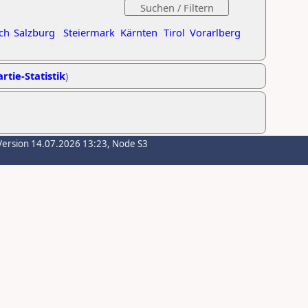
ch
Salzburg
Steiermark
Kärnten
Tirol
Vorarlberg
rtie-Statistik
)
Version 14.07.2026 13:23, Node S3