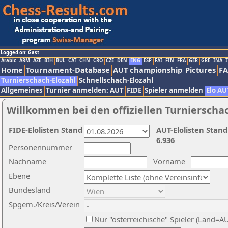
Logged on: Gast
Arabic
ARM
AZE
BIH
BUL
CAT
CHN
CRO
CZE
DEN
ENG
ESP
FAI
FIN
FRA
GER
GRE
INA
I
Home
Tournament-Database
AUT championship
Pictures
F
Turnierschach-Elozahl
Schnellschach-Elozahl
Allgemeines
Turnier anmelden: AUT
FIDE
Spieler anmelden
Elo AU
Willkommen bei den offiziellen Turnierscha
FIDE-Elolisten Stand
AUT-Elolisten Stand
6.936
Personennummer
Nachname
Vorname
Ebene
Bundesland
Spgem./Kreis/Verein
Nur "österreichische" Spieler (Land=A