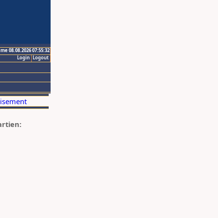
ime 08.08.2026 07:55:32
Login
Logout
artien: