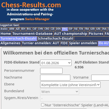
Logged on: Gast
Arabic
ARM
AZE
BIH
BUL
CAT
CHN
CRO
CZE
DEN
ENG
ESP
FAI
FIN
FRA
GER
GRE
INA
I
Home
Tournament-Database
AUT championship
Pictures
F
Turnierschach-Elozahl
Schnellschach-Elozahl
Allgemeines
Turnier anmelden: AUT
FIDE
Spieler anmelden
Elo AU
Willkommen bei den offiziellen Turnierscha
FIDE-Elolisten Stand
AUT-Elolisten Stand
6.936
Personennummer
Nachname
Vorname
Ebene
Bundesland
Spgem./Kreis/Verein
Nur "österreichische" Spieler (Land=A