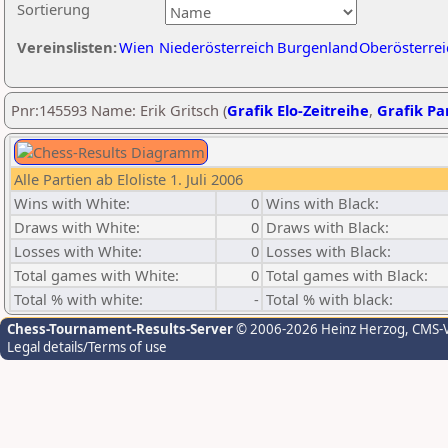
Sortierung
Vereinslisten:
Wien
Niederösterreich
Burgenland
Oberösterrei
Pnr:145593 Name: Erik Gritsch (
Grafik Elo-Zeitreihe
,
Grafik Par
Alle Partien ab Eloliste 1. Juli 2006
Wins with White:
0
Wins with Black:
Draws with White:
0
Draws with Black:
Losses with White:
0
Losses with Black:
Total games with White:
0
Total games with Black:
Total % with white:
-
Total % with black:
Chess-Tournament-Results-Server
© 2006-2026 Heinz Herzog
, CMS-
Legal details/Terms of use