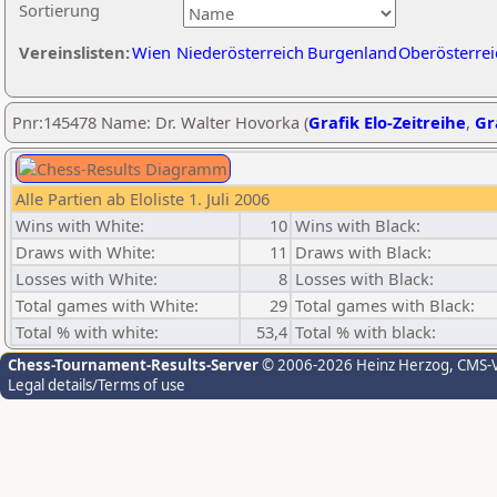
Sortierung
Vereinslisten:
Wien
Niederösterreich
Burgenland
Oberösterrei
Pnr:145478 Name: Dr. Walter Hovorka (
Grafik Elo-Zeitreihe
,
Gr
Alle Partien ab Eloliste 1. Juli 2006
Wins with White:
10
Wins with Black:
Draws with White:
11
Draws with Black:
Losses with White:
8
Losses with Black:
Total games with White:
29
Total games with Black:
Total % with white:
53,4
Total % with black:
Chess-Tournament-Results-Server
© 2006-2026 Heinz Herzog
, CMS-
Legal details/Terms of use