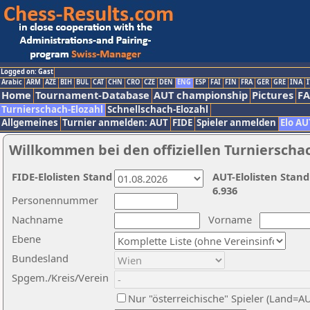
Logged on: Gast
Arabic
ARM
AZE
BIH
BUL
CAT
CHN
CRO
CZE
DEN
ENG
ESP
FAI
FIN
FRA
GER
GRE
INA
I
Home
Tournament-Database
AUT championship
Pictures
F
Turnierschach-Elozahl
Schnellschach-Elozahl
Allgemeines
Turnier anmelden: AUT
FIDE
Spieler anmelden
Elo AU
Willkommen bei den offiziellen Turnierscha
FIDE-Elolisten Stand
AUT-Elolisten Stand
6.936
Personennummer
Nachname
Vorname
Ebene
Bundesland
Spgem./Kreis/Verein
Nur "österreichische" Spieler (Land=A