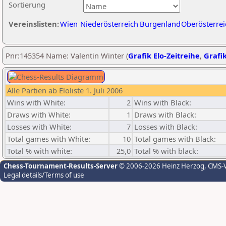
Sortierung
Vereinslisten:
Wien
Niederösterreich
Burgenland
Oberösterrei
Pnr:145354 Name: Valentin Winter (
Grafik Elo-Zeitreihe
,
Grafik
Alle Partien ab Eloliste 1. Juli 2006
Wins with White:
2
Wins with Black:
Draws with White:
1
Draws with Black:
Losses with White:
7
Losses with Black:
Total games with White:
10
Total games with Black:
Total % with white:
25,0
Total % with black:
Chess-Tournament-Results-Server
© 2006-2026 Heinz Herzog
, CMS-
Legal details/Terms of use