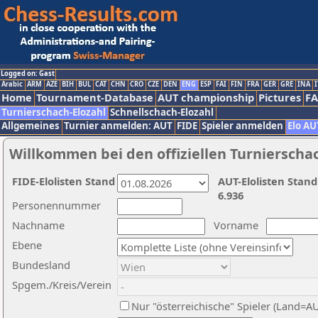
Logged on: Gast
Arabic
ARM
AZE
BIH
BUL
CAT
CHN
CRO
CZE
DEN
ENG
ESP
FAI
FIN
FRA
GER
GRE
INA
I
Home
Tournament-Database
AUT championship
Pictures
F
Turnierschach-Elozahl
Schnellschach-Elozahl
Allgemeines
Turnier anmelden: AUT
FIDE
Spieler anmelden
Elo AU
Willkommen bei den offiziellen Turnierscha
FIDE-Elolisten Stand
AUT-Elolisten Stand
6.936
Personennummer
Nachname
Vorname
Ebene
Bundesland
Spgem./Kreis/Verein
Nur "österreichische" Spieler (Land=A