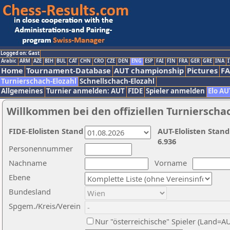
Logged on: Gast
Arabic
ARM
AZE
BIH
BUL
CAT
CHN
CRO
CZE
DEN
ENG
ESP
FAI
FIN
FRA
GER
GRE
INA
I
Home
Tournament-Database
AUT championship
Pictures
F
Turnierschach-Elozahl
Schnellschach-Elozahl
Allgemeines
Turnier anmelden: AUT
FIDE
Spieler anmelden
Elo AU
Willkommen bei den offiziellen Turnierscha
FIDE-Elolisten Stand
AUT-Elolisten Stand
6.936
Personennummer
Nachname
Vorname
Ebene
Bundesland
Spgem./Kreis/Verein
Nur "österreichische" Spieler (Land=A