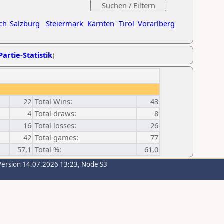
ch
Salzburg
Steiermark
Kärnten
Tirol
Vorarlberg
Partie-Statistik
)
22
Total Wins:
43
4
Total draws:
8
16
Total losses:
26
42
Total games:
77
57,1
Total %:
61,0
Version 14.07.2026 13:23, Node S3