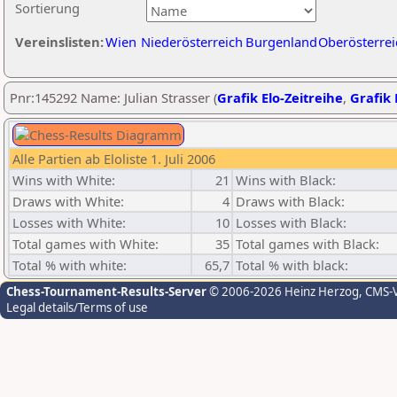
Sortierung
Vereinslisten:
Wien
Niederösterreich
Burgenland
Oberösterrei
Pnr:145292 Name: Julian Strasser (
Grafik Elo-Zeitreihe
,
Grafik 
Alle Partien ab Eloliste 1. Juli 2006
Wins with White:
21
Wins with Black:
Draws with White:
4
Draws with Black:
Losses with White:
10
Losses with Black:
Total games with White:
35
Total games with Black:
Total % with white:
65,7
Total % with black:
Chess-Tournament-Results-Server
© 2006-2026 Heinz Herzog
, CMS-
Legal details/Terms of use