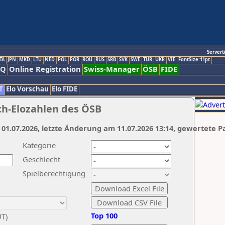
Servert
TA
JPN
MKD
LTU
NED
POL
POR
ROU
RUS
SRB
SVK
SWE
TUR
UKR
VIE
FontSize:11pt
AQ
Online Registration
Swiss-Manager
ÖSB
FIDE
T
Elo Vorschau
Elo FIDE
ch-Elozahlen des ÖSB
 01.07.2026, letzte Änderung am 11.07.2026 13:14, gewertete P
Kategorie
Geschlecht
Spielberechtigung
Top 100
UT)