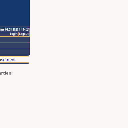
ime 08.08.2026 11:34:24
Login
Logout
artien: