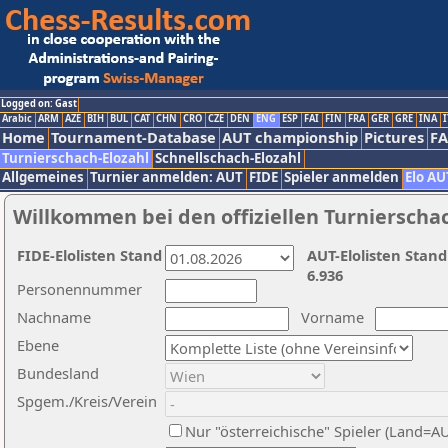
Logged on: Gast
Arabic
ARM
AZE
BIH
BUL
CAT
CHN
CRO
CZE
DEN
ENG
ESP
FAI
FIN
FRA
GER
GRE
INA
I
Home
Tournament-Database
AUT championship
Pictures
F
Turnierschach-Elozahl
Schnellschach-Elozahl
Allgemeines
Turnier anmelden: AUT
FIDE
Spieler anmelden
Elo AU
Willkommen bei den offiziellen Turnierscha
FIDE-Elolisten Stand
AUT-Elolisten Stand
6.936
Personennummer
Nachname
Vorname
Ebene
Bundesland
Spgem./Kreis/Verein
Nur "österreichische" Spieler (Land=A