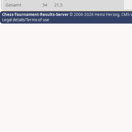
Gesamt
54
21,5
Chess-Tournament-Results-Server
© 2006-2026 Heinz Herzog
, CMS-
Legal details/Terms of use