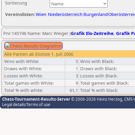
Sortierung
Vereinslisten:
Wien
Niederösterreich
Burgenland
Oberösterrei
Pnr:145196 Name: Marc Weiger (
Grafik Elo-Zeitreihe
,
Grafik Pa
Alle Partien ab Eloliste 1. Juli 2006
Wins with White:
5
Wins with Black:
Draws with White:
1
Draws with Black:
Losses with White:
3
Losses with Black:
Total games with White:
9
Total games with Black:
Total % with white:
61,1
Total % with black:
Chess-Tournament-Results-Server
© 2006-2026 Heinz Herzog
, CMS-
Legal details/Terms of use