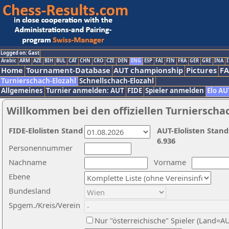
Logged on: Gast
Arabic
ARM
AZE
BIH
BUL
CAT
CHN
CRO
CZE
DEN
ENG
ESP
FAI
FIN
FRA
GER
GRE
INA
I
Home
Tournament-Database
AUT championship
Pictures
F
Turnierschach-Elozahl
Schnellschach-Elozahl
Allgemeines
Turnier anmelden: AUT
FIDE
Spieler anmelden
Elo AU
Willkommen bei den offiziellen Turnierscha
FIDE-Elolisten Stand
AUT-Elolisten Stand
6.936
Personennummer
Nachname
Vorname
Ebene
Bundesland
Spgem./Kreis/Verein
Nur "österreichische" Spieler (Land=A