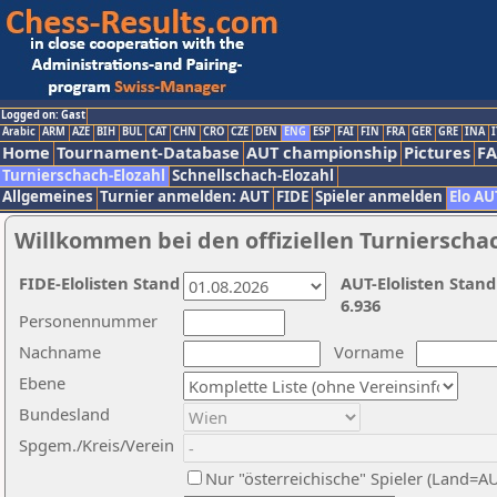
Logged on: Gast
Arabic
ARM
AZE
BIH
BUL
CAT
CHN
CRO
CZE
DEN
ENG
ESP
FAI
FIN
FRA
GER
GRE
INA
I
Home
Tournament-Database
AUT championship
Pictures
F
Turnierschach-Elozahl
Schnellschach-Elozahl
Allgemeines
Turnier anmelden: AUT
FIDE
Spieler anmelden
Elo AU
Willkommen bei den offiziellen Turnierscha
FIDE-Elolisten Stand
AUT-Elolisten Stand
6.936
Personennummer
Nachname
Vorname
Ebene
Bundesland
Spgem./Kreis/Verein
Nur "österreichische" Spieler (Land=A