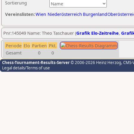
Sortierung
Vereinslisten:
Wien
Niederösterreich
Burgenland
Oberösterrei
Pnr:145049 Name: Theo Taschauer (
Grafik Elo-Zeitreihe
,
Grafik
Periode
Elo
Partien
Pkt.
Gesamt
0
0
Chess-Tournament-Results-Server
© 2006-2026 Heinz Herzog
, CMS-
Legal details/Terms of use