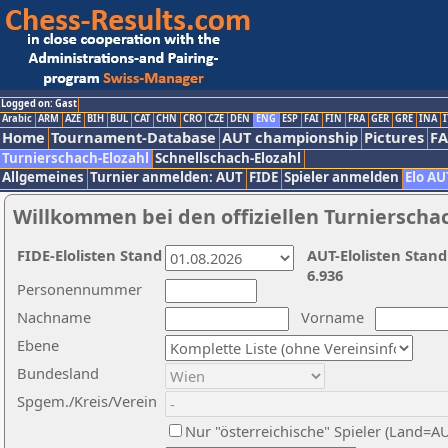
Logged on: Gast
Arabic
ARM
AZE
BIH
BUL
CAT
CHN
CRO
CZE
DEN
ENG
ESP
FAI
FIN
FRA
GER
GRE
INA
I
Home
Tournament-Database
AUT championship
Pictures
F
Turnierschach-Elozahl
Schnellschach-Elozahl
Allgemeines
Turnier anmelden: AUT
FIDE
Spieler anmelden
Elo AU
Willkommen bei den offiziellen Turnierscha
FIDE-Elolisten Stand
AUT-Elolisten Stand
6.936
Personennummer
Nachname
Vorname
Ebene
Bundesland
Spgem./Kreis/Verein
Nur "österreichische" Spieler (Land=A