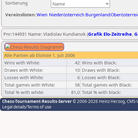
Sortierung
Vereinslisten:
Wien
Niederösterreich
Burgenland
Oberösterrei
Pnr:144931 Name: Vladislav Kundianok (
Grafik Elo-Zeitreihe
,
G
Alle Partien ab Eloliste 1. Juli 2006
Wins with White:
42
Wins with Black:
Draws with White:
10
Draws with Black:
Losses with White:
6
Losses with Black:
Total games with White:
58
Total games with Black:
Total % with white:
81,0
Total % with black:
Chess-Tournament-Results-Server
© 2006-2026 Heinz Herzog
, CMS-
Legal details/Terms of use