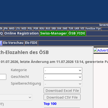
Servert
TA
JPN
MKD
LTU
NED
POL
POR
ROU
RUS
SRB
SVK
SWE
TUR
UKR
VIE
FontSize:11pt
AQ
Online Registration
Swiss-Manager
ÖSB
FIDE
T
Elo Vorschau
Elo FIDE
ch-Elozahlen des ÖSB
 01.07.2026, letzte Änderung am 11.07.2026 13:14, gewertete P
Kategorie
Geschlecht
Spielberechtigung
Top 100
UT)