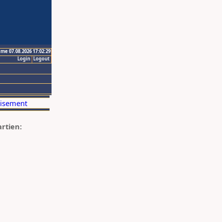
ime 07.08.2026 17:02:29
Login
Logout
artien: