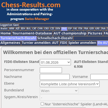
Logged on: Gast
Arabic
ARM
AZE
BIH
BUL
CAT
CHN
CRO
CZE
DEN
ENG
ESP
FAI
FIN
FRA
GER
GRE
INA
I
Home
Tournament-Database
AUT championship
Pictures
F
Turnierschach-Elozahl
Schnellschach-Elozahl
Allgemeines
Turnier anmelden: AUT
FIDE
Spieler anmelden
Elo AU
Willkommen bei den offiziellen Turnierscha
FIDE-Elolisten Stand
AUT-Elolisten Stand
6.936
Personennummer
Nachname
Vorname
Ebene
Bundesland
Spgem./Kreis/Verein
Nur "österreichische" Spieler (Land=A