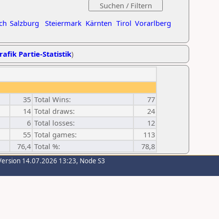
ch
Salzburg
Steiermark
Kärnten
Tirol
Vorarlberg
rafik Partie-Statistik
)
35
Total Wins:
77
14
Total draws:
24
6
Total losses:
12
55
Total games:
113
76,4
Total %:
78,8
Version 14.07.2026 13:23, Node S3