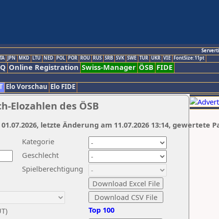
Servert
TA
JPN
MKD
LTU
NED
POL
POR
ROU
RUS
SRB
SVK
SWE
TUR
UKR
VIE
FontSize:11pt
AQ
Online Registration
Swiss-Manager
ÖSB
FIDE
T
Elo Vorschau
Elo FIDE
ch-Elozahlen des ÖSB
 01.07.2026, letzte Änderung am 11.07.2026 13:14, gewertete P
Kategorie
Geschlecht
Spielberechtigung
Top 100
UT)