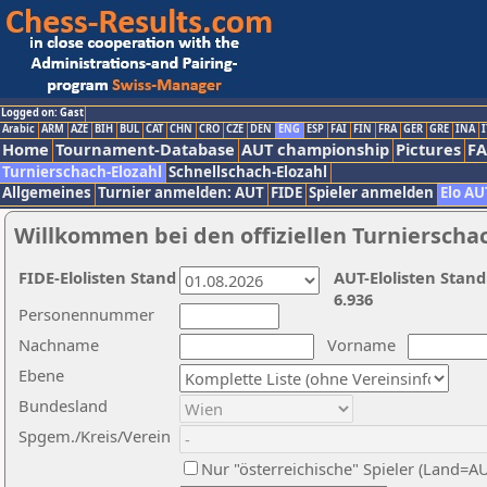
Logged on: Gast
Arabic
ARM
AZE
BIH
BUL
CAT
CHN
CRO
CZE
DEN
ENG
ESP
FAI
FIN
FRA
GER
GRE
INA
I
Home
Tournament-Database
AUT championship
Pictures
F
Turnierschach-Elozahl
Schnellschach-Elozahl
Allgemeines
Turnier anmelden: AUT
FIDE
Spieler anmelden
Elo AU
Willkommen bei den offiziellen Turnierscha
FIDE-Elolisten Stand
AUT-Elolisten Stand
6.936
Personennummer
Nachname
Vorname
Ebene
Bundesland
Spgem./Kreis/Verein
Nur "österreichische" Spieler (Land=A