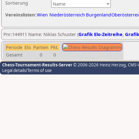
Sortierung
Vereinslisten:
Wien
Niederösterreich
Burgenland
Oberösterrei
Pnr:144911 Name: Niklas Schuster (
Grafik Elo-Zeitreihe
,
Grafik
Periode
Elo
Partien
Pkt.
Gesamt
0
0
Chess-Tournament-Results-Server
© 2006-2026 Heinz Herzog
, CMS-
Legal details/Terms of use