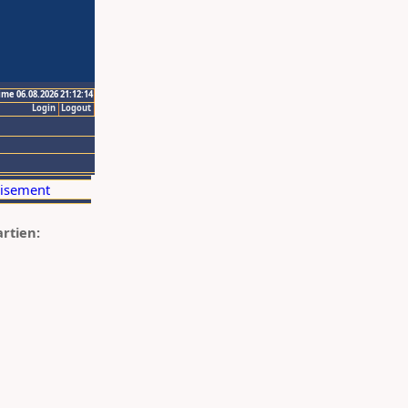
ime 06.08.2026 21:12:14
Login
Logout
artien: