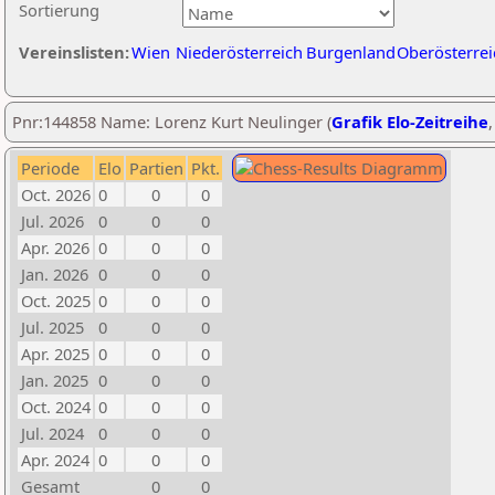
Sortierung
Vereinslisten:
Wien
Niederösterreich
Burgenland
Oberösterrei
Pnr:144858 Name: Lorenz Kurt Neulinger (
Grafik Elo-Zeitreihe
Periode
Elo
Partien
Pkt.
Oct. 2026
0
0
0
Jul. 2026
0
0
0
Apr. 2026
0
0
0
Jan. 2026
0
0
0
Oct. 2025
0
0
0
Jul. 2025
0
0
0
Apr. 2025
0
0
0
Jan. 2025
0
0
0
Oct. 2024
0
0
0
Jul. 2024
0
0
0
Apr. 2024
0
0
0
Gesamt
0
0