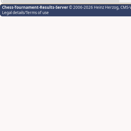
Chess-Tournament-Results-Server
© 2006-2026 Heinz Herzog
, CMS-
Legal details/Terms of use