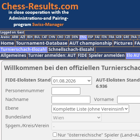
Logged on: Gast
Arabic
ARM
AZE
BIH
BUL
CAT
CHN
CRO
CZE
DEN
ENG
ESP
FAI
FIN
FRA
GER
GRE
INA
I
Home
Tournament-Database
AUT championship
Pictures
F
Turnierschach-Elozahl
Schnellschach-Elozahl
Allgemeines
Turnier anmelden: AUT
FIDE
Spieler anmelden
Elo AU
Willkommen bei den offiziellen Turnierscha
FIDE-Elolisten Stand
AUT-Elolisten Stand
6.936
Personennummer
Nachname
Vorname
Ebene
Bundesland
Spgem./Kreis/Verein
Nur "österreichische" Spieler (Land=A