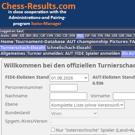
Logged on: Gast
Arabic
ARM
AZE
BIH
BUL
CAT
CHN
CRO
CZE
DEN
ENG
ESP
FAI
FIN
FRA
GER
GRE
INA
I
Home
Tournament-Database
AUT championship
Pictures
F
Turnierschach-Elozahl
Schnellschach-Elozahl
Allgemeines
Turnier anmelden: AUT
FIDE
Spieler anmelden
Elo AU
Willkommen bei den offiziellen Turnierscha
FIDE-Elolisten Stand
AUT-Elolisten Stand
6.936
Personennummer
Nachname
Vorname
Ebene
Bundesland
Spgem./Kreis/Verein
Nur "österreichische" Spieler (Land=A