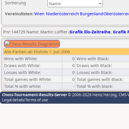
Sortierung
Vereinslisten:
Wien
Niederösterreich
Burgenland
Oberösterrei
Pnr:144729 Name: Martin Löffler (
Grafik Elo-Zeitreihe
,
Grafik P
Alle Partien ab Eloliste 1. Juli 2006
Wins with White:
0
Wins with Black:
Draws with White:
0
Draws with Black:
Losses with White:
0
Losses with Black:
Total games with White:
0
Total games with Black:
Total % with white:
-
Total % with black:
Chess-Tournament-Results-Server
© 2006-2026 Heinz Herzog
, CMS-
Legal details/Terms of use