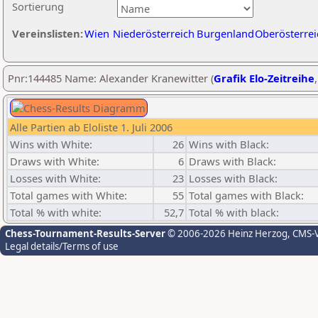
Sortierung
Vereinslisten:
Wien
Niederösterreich
Burgenland
Oberösterrei
Pnr:144485 Name: Alexander Kranewitter (
Grafik Elo-Zeitreihe
Alle Partien ab Eloliste 1. Juli 2006
Wins with White:
26
Wins with Black:
Draws with White:
6
Draws with Black:
Losses with White:
23
Losses with Black:
Total games with White:
55
Total games with Black:
Total % with white:
52,7
Total % with black:
Chess-Tournament-Results-Server
© 2006-2026 Heinz Herzog
, CMS-
Legal details/Terms of use