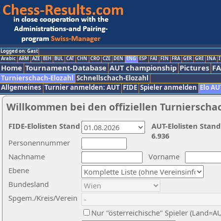
Logged on: Gast
Arabic
ARM
AZE
BIH
BUL
CAT
CHN
CRO
CZE
DEN
ENG
ESP
FAI
FIN
FRA
GER
GRE
INA
I
Home
Tournament-Database
AUT championship
Pictures
F
Turnierschach-Elozahl
Schnellschach-Elozahl
Allgemeines
Turnier anmelden: AUT
FIDE
Spieler anmelden
Elo AU
Willkommen bei den offiziellen Turnierscha
FIDE-Elolisten Stand
AUT-Elolisten Stand
6.936
Personennummer
Nachname
Vorname
Ebene
Bundesland
Spgem./Kreis/Verein
Nur "österreichische" Spieler (Land=A