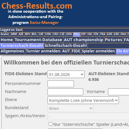
Logged on: Gast
Arabic
ARM
AZE
BIH
BUL
CAT
CHN
CRO
CZE
DEN
ENG
ESP
FAI
FIN
FRA
GER
GRE
INA
I
Home
Tournament-Database
AUT championship
Pictures
F
Turnierschach-Elozahl
Schnellschach-Elozahl
Allgemeines
Turnier anmelden: AUT
FIDE
Spieler anmelden
Elo AU
Willkommen bei den offiziellen Turnierscha
FIDE-Elolisten Stand
AUT-Elolisten Stand
6.936
Personennummer
Nachname
Vorname
Ebene
Bundesland
Spgem./Kreis/Verein
Nur "österreichische" Spieler (Land=A