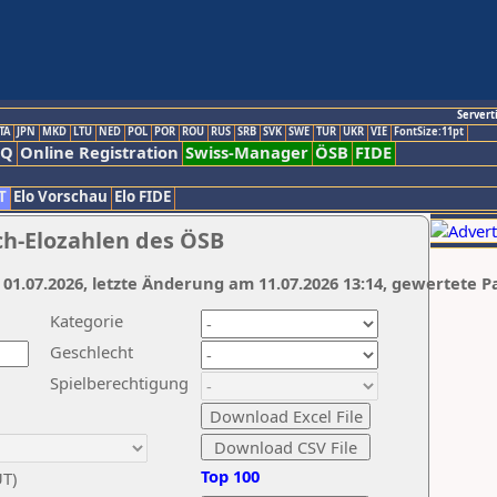
Servert
TA
JPN
MKD
LTU
NED
POL
POR
ROU
RUS
SRB
SVK
SWE
TUR
UKR
VIE
FontSize:11pt
AQ
Online Registration
Swiss-Manager
ÖSB
FIDE
T
Elo Vorschau
Elo FIDE
ch-Elozahlen des ÖSB
 01.07.2026, letzte Änderung am 11.07.2026 13:14, gewertete P
Kategorie
Geschlecht
Spielberechtigung
Top 100
UT)