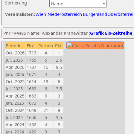
Sortierung
Vereinslisten:
Wien
Niederösterreich
Burgenland
Oberösterrei
Pnr:144485 Name: Alexander Kranewitter (
Grafik Elo-Zeitreihe
Periode
Elo
Partien
Pkt.
Oct. 2026
1713
4
1
Jul. 2026
1755
5
2,5
Apr. 2026
1737
15
9,5
Jan. 2026
1671
4
4
Oct. 2025
1614
13
6
Jul. 2025
1669
6
3,5
Apr. 2025
1663
6
3
Jan. 2025
1673
4
3
Oct. 2024
1649
21
9
Jul. 2024
1656
5
3,5
Apr. 2024
1462
4
3
Jan. 2024
1420
3
3