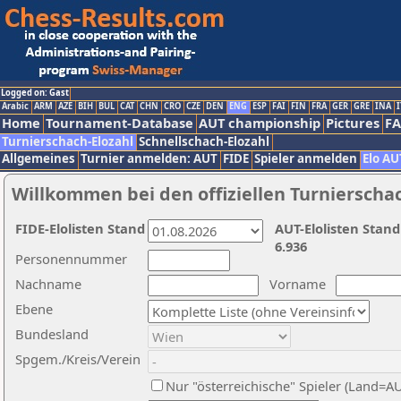
Logged on: Gast
Arabic
ARM
AZE
BIH
BUL
CAT
CHN
CRO
CZE
DEN
ENG
ESP
FAI
FIN
FRA
GER
GRE
INA
I
Home
Tournament-Database
AUT championship
Pictures
F
Turnierschach-Elozahl
Schnellschach-Elozahl
Allgemeines
Turnier anmelden: AUT
FIDE
Spieler anmelden
Elo AU
Willkommen bei den offiziellen Turnierscha
FIDE-Elolisten Stand
AUT-Elolisten Stand
6.936
Personennummer
Nachname
Vorname
Ebene
Bundesland
Spgem./Kreis/Verein
Nur "österreichische" Spieler (Land=A