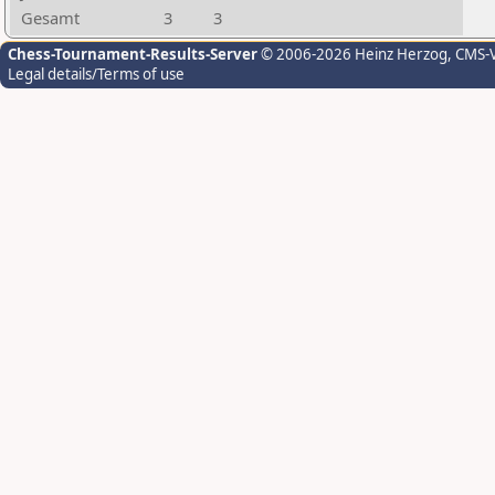
Gesamt
3
3
Chess-Tournament-Results-Server
© 2006-2026 Heinz Herzog
, CMS-
Legal details/Terms of use