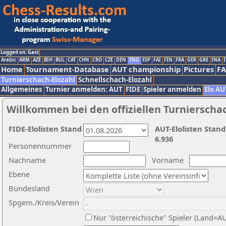
Logged on: Gast
Arabic
ARM
AZE
BIH
BUL
CAT
CHN
CRO
CZE
DEN
ENG
ESP
FAI
FIN
FRA
GER
GRE
INA
I
Home
Tournament-Database
AUT championship
Pictures
F
Turnierschach-Elozahl
Schnellschach-Elozahl
Allgemeines
Turnier anmelden: AUT
FIDE
Spieler anmelden
Elo AU
Willkommen bei den offiziellen Turnierscha
FIDE-Elolisten Stand
AUT-Elolisten Stand
6.936
Personennummer
Nachname
Vorname
Ebene
Bundesland
Spgem./Kreis/Verein
Nur "österreichische" Spieler (Land=A