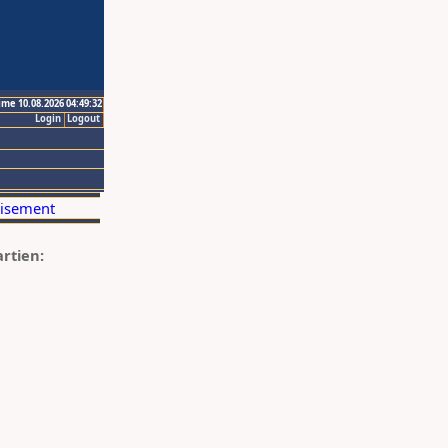
ime 10.08.2026 04:49:32
Login
Logout
artien: