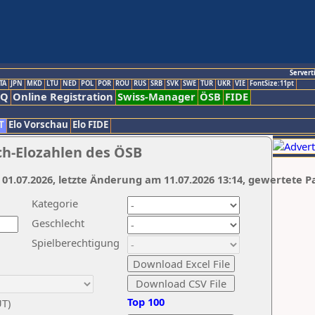
Servert
TA
JPN
MKD
LTU
NED
POL
POR
ROU
RUS
SRB
SVK
SWE
TUR
UKR
VIE
FontSize:11pt
AQ
Online Registration
Swiss-Manager
ÖSB
FIDE
T
Elo Vorschau
Elo FIDE
ch-Elozahlen des ÖSB
 01.07.2026, letzte Änderung am 11.07.2026 13:14, gewertete P
Kategorie
Geschlecht
Spielberechtigung
Top 100
UT)