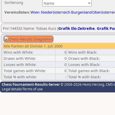
Sortierung
Vereinslisten:
Wien
Niederösterreich
Burgenland
Oberösterrei
Pnr:144332 Name: Tobias Kurz (
Grafik Elo-Zeitreihe
,
Grafik Par
Alle Partien ab Eloliste 1. Juli 2006
Wins with White:
0
Wins with Black:
Draws with White:
0
Draws with Black:
Losses with White:
0
Losses with Black:
Total games with White:
0
Total games with Black:
Total % with white:
-
Total % with black:
Chess-Tournament-Results-Server
© 2006-2026 Heinz Herzog
, CMS-
Legal details/Terms of use