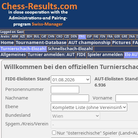
Logged on: Gast
Arabic
ARM
AZE
BIH
BUL
CAT
CHN
CRO
CZE
DEN
ENG
ESP
FAI
FIN
FRA
GER
GRE
INA
I
Home
Tournament-Database
AUT championship
Pictures
F
Turnierschach-Elozahl
Schnellschach-Elozahl
Allgemeines
Turnier anmelden: AUT
FIDE
Spieler anmelden
Elo AU
Willkommen bei den offiziellen Turnierscha
FIDE-Elolisten Stand
AUT-Elolisten Stand
6.936
Personennummer
Nachname
Vorname
Ebene
Bundesland
Spgem./Kreis/Verein
Nur "österreichische" Spieler (Land=A