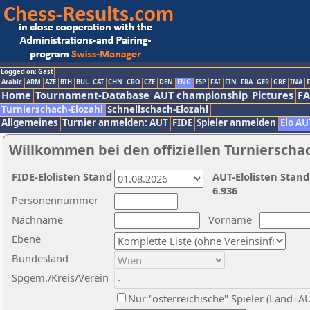
Logged on: Gast
Arabic
ARM
AZE
BIH
BUL
CAT
CHN
CRO
CZE
DEN
ENG
ESP
FAI
FIN
FRA
GER
GRE
INA
I
Home
Tournament-Database
AUT championship
Pictures
F
Turnierschach-Elozahl
Schnellschach-Elozahl
Allgemeines
Turnier anmelden: AUT
FIDE
Spieler anmelden
Elo AU
Willkommen bei den offiziellen Turnierscha
FIDE-Elolisten Stand
AUT-Elolisten Stand
6.936
Personennummer
Nachname
Vorname
Ebene
Bundesland
Spgem./Kreis/Verein
Nur "österreichische" Spieler (Land=A