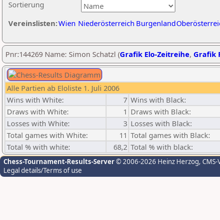
Sortierung
Vereinslisten:
Wien
Niederösterreich
Burgenland
Oberösterrei
Pnr:144269 Name: Simon Schatzl (
Grafik Elo-Zeitreihe
,
Grafik 
Alle Partien ab Eloliste 1. Juli 2006
Wins with White:
7
Wins with Black:
Draws with White:
1
Draws with Black:
Losses with White:
3
Losses with Black:
Total games with White:
11
Total games with Black:
Total % with white:
68,2
Total % with black:
Chess-Tournament-Results-Server
© 2006-2026 Heinz Herzog
, CMS-
Legal details/Terms of use