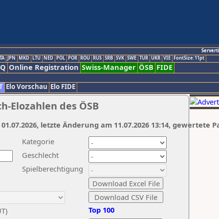
Servert
TA
JPN
MKD
LTU
NED
POL
POR
ROU
RUS
SRB
SVK
SWE
TUR
UKR
VIE
FontSize:11pt
AQ
Online Registration
Swiss-Manager
ÖSB
FIDE
T
Elo Vorschau
Elo FIDE
ch-Elozahlen des ÖSB
 01.07.2026, letzte Änderung am 11.07.2026 13:14, gewertete P
Kategorie
Geschlecht
Spielberechtigung
Top 100
UT)