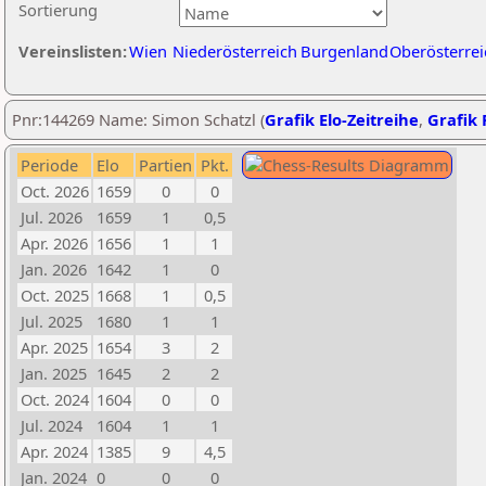
Sortierung
Vereinslisten:
Wien
Niederösterreich
Burgenland
Oberösterrei
Pnr:144269 Name: Simon Schatzl (
Grafik Elo-Zeitreihe
,
Grafik 
Periode
Elo
Partien
Pkt.
Oct. 2026
1659
0
0
Jul. 2026
1659
1
0,5
Apr. 2026
1656
1
1
Jan. 2026
1642
1
0
Oct. 2025
1668
1
0,5
Jul. 2025
1680
1
1
Apr. 2025
1654
3
2
Jan. 2025
1645
2
2
Oct. 2024
1604
0
0
Jul. 2024
1604
1
1
Apr. 2024
1385
9
4,5
Jan. 2024
0
0
0