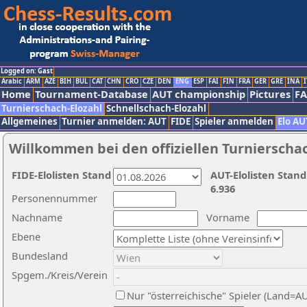
Logged on: Gast
Arabic
ARM
AZE
BIH
BUL
CAT
CHN
CRO
CZE
DEN
ENG
ESP
FAI
FIN
FRA
GER
GRE
INA
I
Home
Tournament-Database
AUT championship
Pictures
F
Turnierschach-Elozahl
Schnellschach-Elozahl
Allgemeines
Turnier anmelden: AUT
FIDE
Spieler anmelden
Elo AU
Willkommen bei den offiziellen Turnierscha
FIDE-Elolisten Stand
AUT-Elolisten Stand
6.936
Personennummer
Nachname
Vorname
Ebene
Bundesland
Spgem./Kreis/Verein
Nur "österreichische" Spieler (Land=A