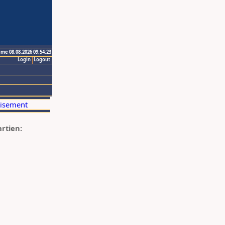
ime 08.08.2026 09:54:23
Login
Logout
artien: