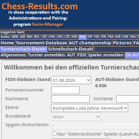
Logged on: Gast
Arabic
ARM
AZE
BIH
BUL
CAT
CHN
CRO
CZE
DEN
ENG
ESP
FAI
FIN
FRA
GER
GRE
INA
I
Home
Tournament-Database
AUT championship
Pictures
F
Turnierschach-Elozahl
Schnellschach-Elozahl
Allgemeines
Turnier anmelden: AUT
FIDE
Spieler anmelden
Elo AU
Willkommen bei den offiziellen Turnierscha
FIDE-Elolisten Stand
AUT-Elolisten Stand
6.936
Personennummer
Nachname
Vorname
Ebene
Bundesland
Spgem./Kreis/Verein
Nur "österreichische" Spieler (Land=A