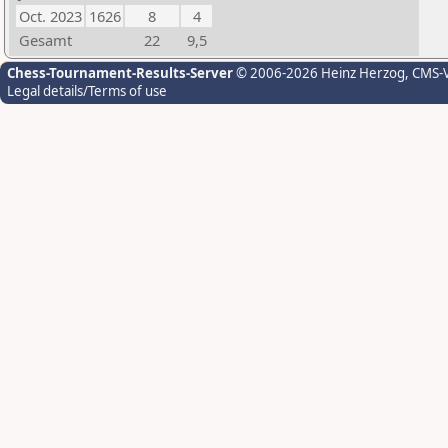
Oct. 2023
1626
8
4
Gesamt
22
9,5
Chess-Tournament-Results-Server
© 2006-2026 Heinz Herzog
, CMS-
Legal details/Terms of use