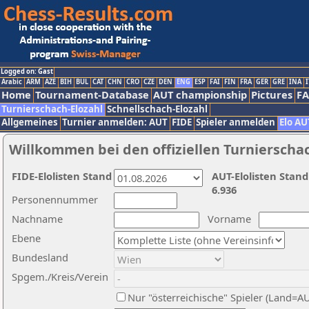
Logged on: Gast
Arabic
ARM
AZE
BIH
BUL
CAT
CHN
CRO
CZE
DEN
ENG
ESP
FAI
FIN
FRA
GER
GRE
INA
I
Home
Tournament-Database
AUT championship
Pictures
F
Turnierschach-Elozahl
Schnellschach-Elozahl
Allgemeines
Turnier anmelden: AUT
FIDE
Spieler anmelden
Elo AU
Willkommen bei den offiziellen Turnierscha
FIDE-Elolisten Stand
AUT-Elolisten Stand
6.936
Personennummer
Nachname
Vorname
Ebene
Bundesland
Spgem./Kreis/Verein
Nur "österreichische" Spieler (Land=A