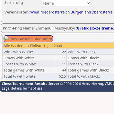
Sortierung
Vereinslisten:
Wien
Niederösterreich
Burgenland
Oberösterrei
Pnr:144112 Name: Emmanuil Mushynskyi (
Grafik Elo-Zeitreihe
Alle Partien ab Eloliste 1. Juli 2006
Wins with White:
22
Wins with Black:
Draws with White:
11
Draws with Black:
Losses with White:
11
Losses with Black:
Total games with White:
44
Total games with Black:
Total % with white:
62,5
Total % with black:
Chess-Tournament-Results-Server
© 2006-2026 Heinz Herzog
, CMS-
Legal details/Terms of use