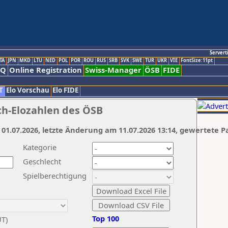
Servert
TA
JPN
MKD
LTU
NED
POL
POR
ROU
RUS
SRB
SVK
SWE
TUR
UKR
VIE
FontSize:11pt
AQ
Online Registration
Swiss-Manager
ÖSB
FIDE
T
Elo Vorschau
Elo FIDE
ch-Elozahlen des ÖSB
 01.07.2026, letzte Änderung am 11.07.2026 13:14, gewertete P
Kategorie
Geschlecht
Spielberechtigung
Top 100
UT)