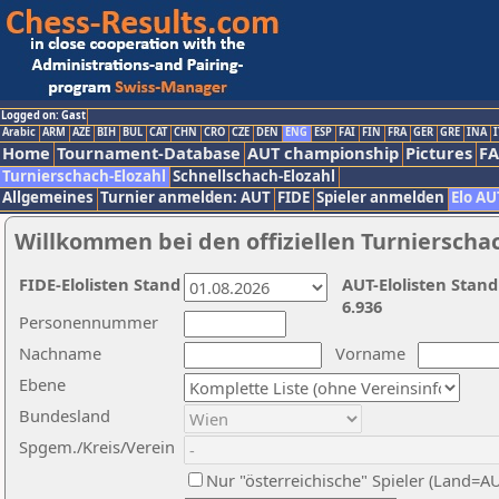
Logged on: Gast
Arabic
ARM
AZE
BIH
BUL
CAT
CHN
CRO
CZE
DEN
ENG
ESP
FAI
FIN
FRA
GER
GRE
INA
I
Home
Tournament-Database
AUT championship
Pictures
F
Turnierschach-Elozahl
Schnellschach-Elozahl
Allgemeines
Turnier anmelden: AUT
FIDE
Spieler anmelden
Elo AU
Willkommen bei den offiziellen Turnierscha
FIDE-Elolisten Stand
AUT-Elolisten Stand
6.936
Personennummer
Nachname
Vorname
Ebene
Bundesland
Spgem./Kreis/Verein
Nur "österreichische" Spieler (Land=A