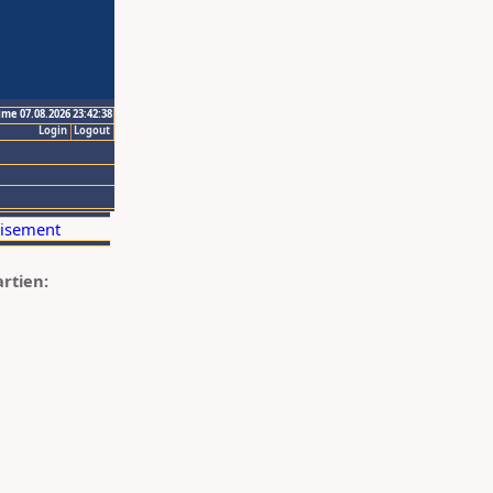
ime 07.08.2026 23:42:38
Login
Logout
artien: