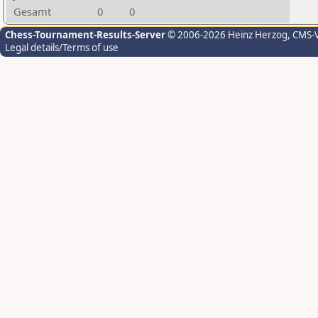
Gesamt
0
0
Chess-Tournament-Results-Server
© 2006-2026 Heinz Herzog
, CMS-
Legal details/Terms of use