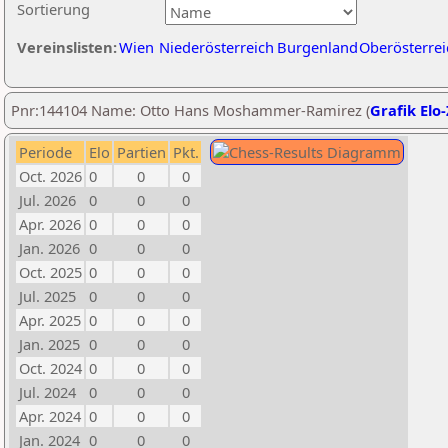
Sortierung
Vereinslisten:
Wien
Niederösterreich
Burgenland
Oberösterrei
Pnr:144104 Name: Otto Hans Moshammer-Ramirez (
Grafik Elo
Periode
Elo
Partien
Pkt.
Oct. 2026
0
0
0
Jul. 2026
0
0
0
Apr. 2026
0
0
0
Jan. 2026
0
0
0
Oct. 2025
0
0
0
Jul. 2025
0
0
0
Apr. 2025
0
0
0
Jan. 2025
0
0
0
Oct. 2024
0
0
0
Jul. 2024
0
0
0
Apr. 2024
0
0
0
Jan. 2024
0
0
0