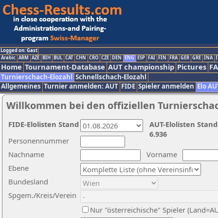
Logged on: Gast
Arabic
ARM
AZE
BIH
BUL
CAT
CHN
CRO
CZE
DEN
ENG
ESP
FAI
FIN
FRA
GER
GRE
INA
I
Home
Tournament-Database
AUT championship
Pictures
F
Turnierschach-Elozahl
Schnellschach-Elozahl
Allgemeines
Turnier anmelden: AUT
FIDE
Spieler anmelden
Elo AU
Willkommen bei den offiziellen Turnierscha
FIDE-Elolisten Stand
AUT-Elolisten Stand
6.936
Personennummer
Nachname
Vorname
Ebene
Bundesland
Spgem./Kreis/Verein
Nur "österreichische" Spieler (Land=A