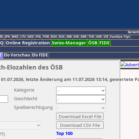
Servert
TA
JPN
MKD
LTU
NED
POL
POR
ROU
RUS
SRB
SVK
SWE
TUR
UKR
VIE
FontSize:11pt
AQ
Online Registration
Swiss-Manager
ÖSB
FIDE
T
Elo Vorschau
Elo FIDE
ch-Elozahlen des ÖSB
 01.07.2026, letzte Änderung am 11.07.2026 13:14, gewertete P
Kategorie
Geschlecht
Spielberechtigung
Top 100
UT)