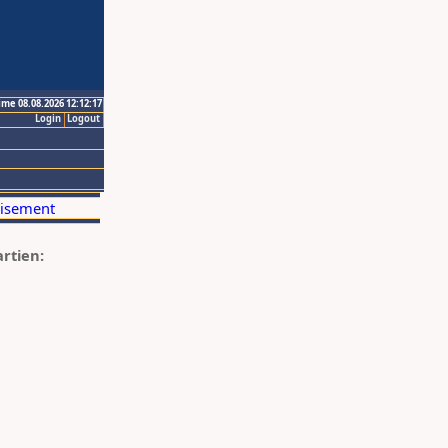
ime 08.08.2026 12:12:17
Login
Logout
artien: