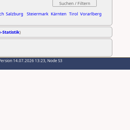
ch
Salzburg
Steiermark
Kärnten
Tirol
Vorarlberg
-Statistik
)
Version 14.07.2026 13:23, Node S3