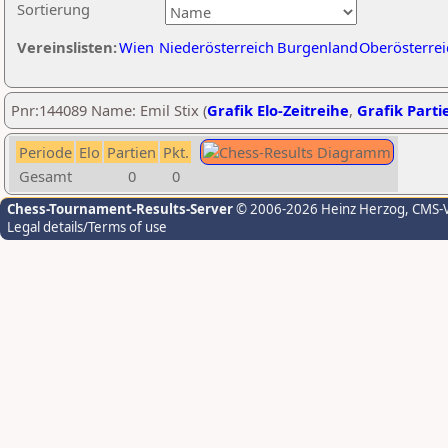
Sortierung
Vereinslisten:
Wien
Niederösterreich
Burgenland
Oberösterrei
Pnr:144089 Name: Emil Stix (
Grafik Elo-Zeitreihe
,
Grafik Partie
Periode
Elo
Partien
Pkt.
Gesamt
0
0
Chess-Tournament-Results-Server
© 2006-2026 Heinz Herzog
, CMS-
Legal details/Terms of use