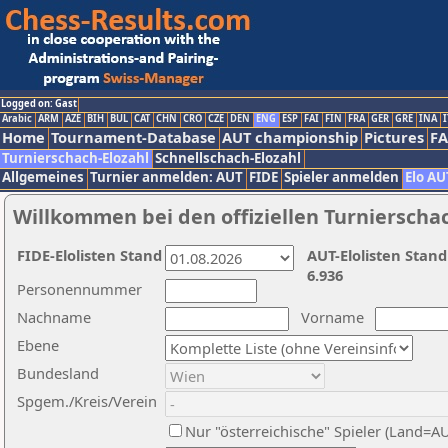
Logged on: Gast
Arabic
ARM
AZE
BIH
BUL
CAT
CHN
CRO
CZE
DEN
ENG
ESP
FAI
FIN
FRA
GER
GRE
INA
I
Home
Tournament-Database
AUT championship
Pictures
F
Turnierschach-Elozahl
Schnellschach-Elozahl
Allgemeines
Turnier anmelden: AUT
FIDE
Spieler anmelden
Elo AU
Willkommen bei den offiziellen Turnierscha
FIDE-Elolisten Stand
AUT-Elolisten Stand
6.936
Personennummer
Nachname
Vorname
Ebene
Bundesland
Spgem./Kreis/Verein
Nur "österreichische" Spieler (Land=A