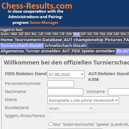
Logged on: Gast
Arabic
ARM
AZE
BIH
BUL
CAT
CHN
CRO
CZE
DEN
ENG
ESP
FAI
FIN
FRA
GER
GRE
INA
I
Home
Tournament-Database
AUT championship
Pictures
F
Turnierschach-Elozahl
Schnellschach-Elozahl
Allgemeines
Turnier anmelden: AUT
FIDE
Spieler anmelden
Elo AU
Willkommen bei den offiziellen Turnierscha
FIDE-Elolisten Stand
AUT-Elolisten Stand
6.936
Personennummer
Nachname
Vorname
Ebene
Bundesland
Spgem./Kreis/Verein
Nur "österreichische" Spieler (Land=A