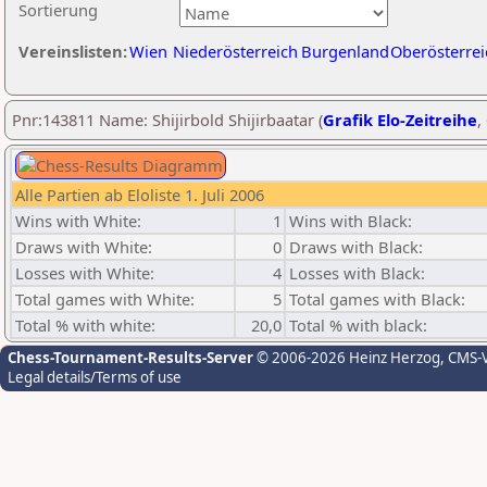
Sortierung
Vereinslisten:
Wien
Niederösterreich
Burgenland
Oberösterrei
Pnr:143811 Name: Shijirbold Shijirbaatar (
Grafik Elo-Zeitreihe
,
Alle Partien ab Eloliste 1. Juli 2006
Wins with White:
1
Wins with Black:
Draws with White:
0
Draws with Black:
Losses with White:
4
Losses with Black:
Total games with White:
5
Total games with Black:
Total % with white:
20,0
Total % with black:
Chess-Tournament-Results-Server
© 2006-2026 Heinz Herzog
, CMS-
Legal details/Terms of use