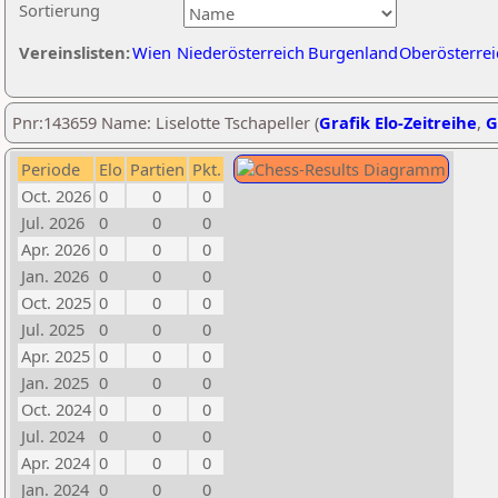
Sortierung
Vereinslisten:
Wien
Niederösterreich
Burgenland
Oberösterrei
Pnr:143659 Name: Liselotte Tschapeller (
Grafik Elo-Zeitreihe
,
G
Periode
Elo
Partien
Pkt.
Oct. 2026
0
0
0
Jul. 2026
0
0
0
Apr. 2026
0
0
0
Jan. 2026
0
0
0
Oct. 2025
0
0
0
Jul. 2025
0
0
0
Apr. 2025
0
0
0
Jan. 2025
0
0
0
Oct. 2024
0
0
0
Jul. 2024
0
0
0
Apr. 2024
0
0
0
Jan. 2024
0
0
0