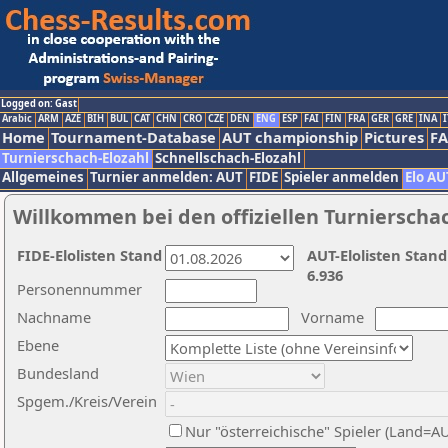
Logged on: Gast
Arabic
ARM
AZE
BIH
BUL
CAT
CHN
CRO
CZE
DEN
ENG
ESP
FAI
FIN
FRA
GER
GRE
INA
I
Home
Tournament-Database
AUT championship
Pictures
F
Turnierschach-Elozahl
Schnellschach-Elozahl
Allgemeines
Turnier anmelden: AUT
FIDE
Spieler anmelden
Elo AU
Willkommen bei den offiziellen Turnierscha
FIDE-Elolisten Stand
AUT-Elolisten Stand
6.936
Personennummer
Nachname
Vorname
Ebene
Bundesland
Spgem./Kreis/Verein
Nur "österreichische" Spieler (Land=A