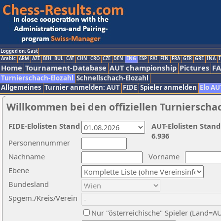
Logged on: Gast
Arabic
ARM
AZE
BIH
BUL
CAT
CHN
CRO
CZE
DEN
ENG
ESP
FAI
FIN
FRA
GER
GRE
INA
I
Home
Tournament-Database
AUT championship
Pictures
F
Turnierschach-Elozahl
Schnellschach-Elozahl
Allgemeines
Turnier anmelden: AUT
FIDE
Spieler anmelden
Elo AU
Willkommen bei den offiziellen Turnierscha
FIDE-Elolisten Stand
AUT-Elolisten Stand
6.936
Personennummer
Nachname
Vorname
Ebene
Bundesland
Spgem./Kreis/Verein
Nur "österreichische" Spieler (Land=A