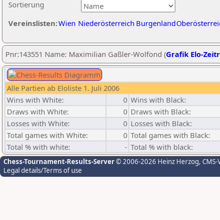
Sortierung
Vereinslisten:
Wien
Niederösterreich
Burgenland
Oberösterrei
Pnr:143551 Name: Maximilian Gaßler-Wolfond (
Grafik Elo-Zeit
Alle Partien ab Eloliste 1. Juli 2006
Wins with White:
0
Wins with Black:
Draws with White:
0
Draws with Black:
Losses with White:
0
Losses with Black:
Total games with White:
0
Total games with Black:
Total % with white:
-
Total % with black:
Chess-Tournament-Results-Server
© 2006-2026 Heinz Herzog
, CMS-
Legal details/Terms of use