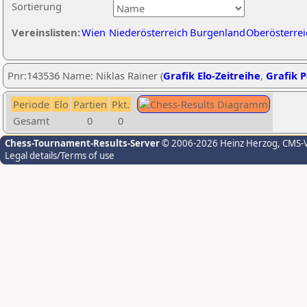
Sortierung
Vereinslisten:
Wien
Niederösterreich
Burgenland
Oberösterrei
Pnr:143536 Name: Niklas Rainer (
Grafik Elo-Zeitreihe
,
Grafik P
Periode
Elo
Partien
Pkt.
Gesamt
0
0
Chess-Tournament-Results-Server
© 2006-2026 Heinz Herzog
, CMS-
Legal details/Terms of use