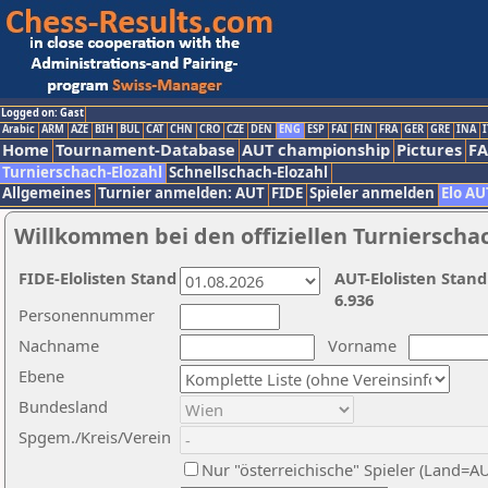
Logged on: Gast
Arabic
ARM
AZE
BIH
BUL
CAT
CHN
CRO
CZE
DEN
ENG
ESP
FAI
FIN
FRA
GER
GRE
INA
I
Home
Tournament-Database
AUT championship
Pictures
F
Turnierschach-Elozahl
Schnellschach-Elozahl
Allgemeines
Turnier anmelden: AUT
FIDE
Spieler anmelden
Elo AU
Willkommen bei den offiziellen Turnierscha
FIDE-Elolisten Stand
AUT-Elolisten Stand
6.936
Personennummer
Nachname
Vorname
Ebene
Bundesland
Spgem./Kreis/Verein
Nur "österreichische" Spieler (Land=A