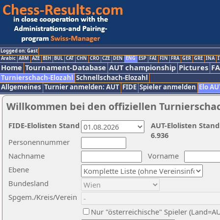
Logged on: Gast
Arabic
ARM
AZE
BIH
BUL
CAT
CHN
CRO
CZE
DEN
ENG
ESP
FAI
FIN
FRA
GER
GRE
INA
I
Home
Tournament-Database
AUT championship
Pictures
F
Turnierschach-Elozahl
Schnellschach-Elozahl
Allgemeines
Turnier anmelden: AUT
FIDE
Spieler anmelden
Elo AU
Willkommen bei den offiziellen Turnierscha
FIDE-Elolisten Stand
AUT-Elolisten Stand
6.936
Personennummer
Nachname
Vorname
Ebene
Bundesland
Spgem./Kreis/Verein
Nur "österreichische" Spieler (Land=A