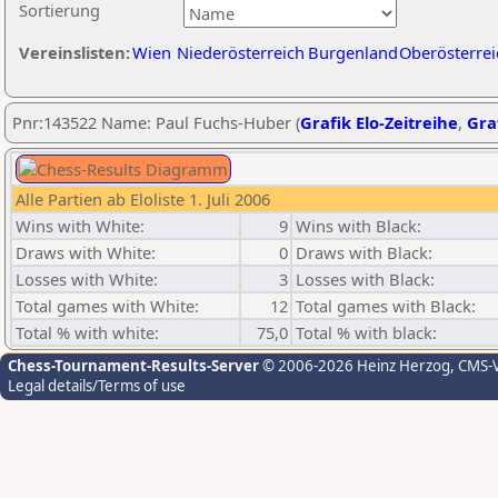
Sortierung
Vereinslisten:
Wien
Niederösterreich
Burgenland
Oberösterrei
Pnr:143522 Name: Paul Fuchs-Huber (
Grafik Elo-Zeitreihe
,
Graf
Alle Partien ab Eloliste 1. Juli 2006
Wins with White:
9
Wins with Black:
Draws with White:
0
Draws with Black:
Losses with White:
3
Losses with Black:
Total games with White:
12
Total games with Black:
Total % with white:
75,0
Total % with black:
Chess-Tournament-Results-Server
© 2006-2026 Heinz Herzog
, CMS-
Legal details/Terms of use