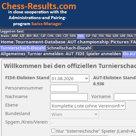
Logged on: Gast
Arabic
ARM
AZE
BIH
BUL
CAT
CHN
CRO
CZE
DEN
ENG
ESP
FAI
FIN
FRA
GER
GRE
INA
I
Home
Tournament-Database
AUT championship
Pictures
F
Turnierschach-Elozahl
Schnellschach-Elozahl
Allgemeines
Turnier anmelden: AUT
FIDE
Spieler anmelden
Elo AU
Willkommen bei den offiziellen Turnierscha
FIDE-Elolisten Stand
AUT-Elolisten Stand
6.936
Personennummer
Nachname
Vorname
Ebene
Bundesland
Spgem./Kreis/Verein
Nur "österreichische" Spieler (Land=A