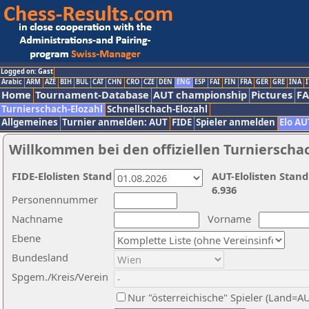
Logged on: Gast
Arabic
ARM
AZE
BIH
BUL
CAT
CHN
CRO
CZE
DEN
ENG
ESP
FAI
FIN
FRA
GER
GRE
INA
I
Home
Tournament-Database
AUT championship
Pictures
F
Turnierschach-Elozahl
Schnellschach-Elozahl
Allgemeines
Turnier anmelden: AUT
FIDE
Spieler anmelden
Elo AU
Willkommen bei den offiziellen Turnierscha
FIDE-Elolisten Stand
AUT-Elolisten Stand
6.936
Personennummer
Nachname
Vorname
Ebene
Bundesland
Spgem./Kreis/Verein
Nur "österreichische" Spieler (Land=A