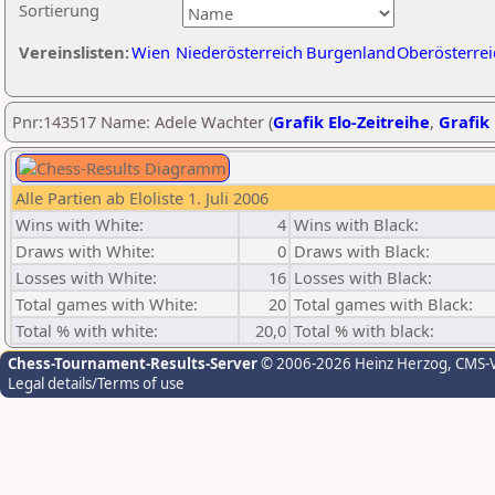
Sortierung
Vereinslisten:
Wien
Niederösterreich
Burgenland
Oberösterrei
Pnr:143517 Name: Adele Wachter (
Grafik Elo-Zeitreihe
,
Grafik 
Alle Partien ab Eloliste 1. Juli 2006
Wins with White:
4
Wins with Black:
Draws with White:
0
Draws with Black:
Losses with White:
16
Losses with Black:
Total games with White:
20
Total games with Black:
Total % with white:
20,0
Total % with black:
Chess-Tournament-Results-Server
© 2006-2026 Heinz Herzog
, CMS-
Legal details/Terms of use