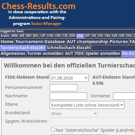
Logged on: Gast
Arabic
ARM
AZE
BIH
BUL
CAT
CHN
CRO
CZE
DEN
ENG
ESP
FAI
FIN
FRA
GER
GRE
INA
I
Home
Tournament-Database
AUT championship
Pictures
F
Turnierschach-Elozahl
Schnellschach-Elozahl
Allgemeines
Turnier anmelden: AUT
FIDE
Spieler anmelden
Elo AU
Willkommen bei den offiziellen Turnierscha
FIDE-Elolisten Stand
AUT-Elolisten Stand
6.936
Personennummer
Nachname
Vorname
Ebene
Bundesland
Spgem./Kreis/Verein
Nur "österreichische" Spieler (Land=A