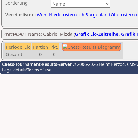
Sortierung
Vereinslisten:
Wien
Niederösterreich
Burgenland
Oberösterrei
Pnr:143471 Name: Gabriel Mizda (
Grafik Elo-Zeitreihe
,
Grafik P
Periode
Elo
Partien
Pkt.
Gesamt
0
0
Chess-Tournament-Results-Server
© 2006-2026 Heinz Herzog
, CMS-
Legal details/Terms of use