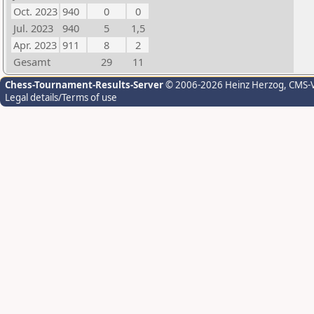
Oct. 2023
940
0
0
Jul. 2023
940
5
1,5
Apr. 2023
911
8
2
Gesamt
29
11
Chess-Tournament-Results-Server
© 2006-2026 Heinz Herzog
, CMS-
Legal details/Terms of use