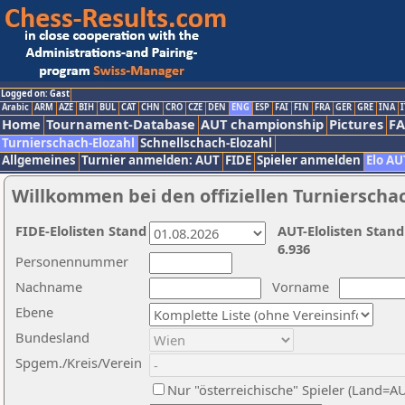
Logged on: Gast
Arabic
ARM
AZE
BIH
BUL
CAT
CHN
CRO
CZE
DEN
ENG
ESP
FAI
FIN
FRA
GER
GRE
INA
I
Home
Tournament-Database
AUT championship
Pictures
F
Turnierschach-Elozahl
Schnellschach-Elozahl
Allgemeines
Turnier anmelden: AUT
FIDE
Spieler anmelden
Elo AU
Willkommen bei den offiziellen Turnierscha
FIDE-Elolisten Stand
AUT-Elolisten Stand
6.936
Personennummer
Nachname
Vorname
Ebene
Bundesland
Spgem./Kreis/Verein
Nur "österreichische" Spieler (Land=A