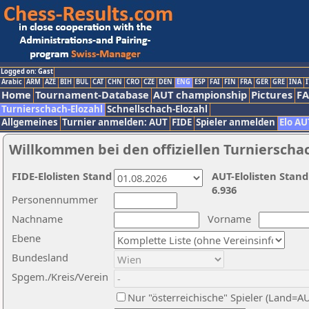
Logged on: Gast
Arabic
ARM
AZE
BIH
BUL
CAT
CHN
CRO
CZE
DEN
ENG
ESP
FAI
FIN
FRA
GER
GRE
INA
I
Home
Tournament-Database
AUT championship
Pictures
F
Turnierschach-Elozahl
Schnellschach-Elozahl
Allgemeines
Turnier anmelden: AUT
FIDE
Spieler anmelden
Elo AU
Willkommen bei den offiziellen Turnierscha
FIDE-Elolisten Stand
AUT-Elolisten Stand
6.936
Personennummer
Nachname
Vorname
Ebene
Bundesland
Spgem./Kreis/Verein
Nur "österreichische" Spieler (Land=A