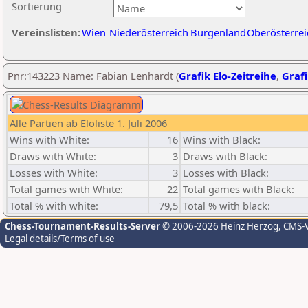
Sortierung
Vereinslisten:
Wien
Niederösterreich
Burgenland
Oberösterrei
Pnr:143223 Name: Fabian Lenhardt (
Grafik Elo-Zeitreihe
,
Grafi
Alle Partien ab Eloliste 1. Juli 2006
Wins with White:
16
Wins with Black:
Draws with White:
3
Draws with Black:
Losses with White:
3
Losses with Black:
Total games with White:
22
Total games with Black:
Total % with white:
79,5
Total % with black:
Chess-Tournament-Results-Server
© 2006-2026 Heinz Herzog
, CMS-
Legal details/Terms of use