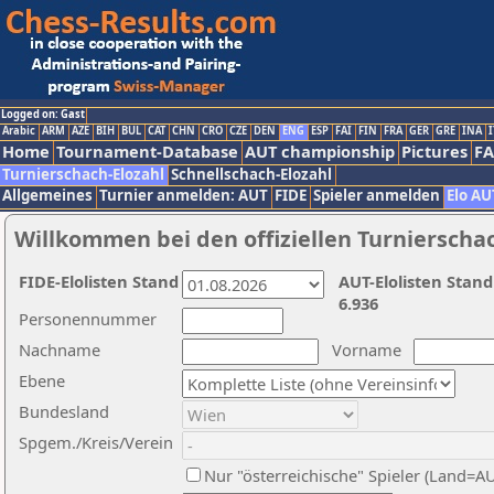
Logged on: Gast
Arabic
ARM
AZE
BIH
BUL
CAT
CHN
CRO
CZE
DEN
ENG
ESP
FAI
FIN
FRA
GER
GRE
INA
I
Home
Tournament-Database
AUT championship
Pictures
F
Turnierschach-Elozahl
Schnellschach-Elozahl
Allgemeines
Turnier anmelden: AUT
FIDE
Spieler anmelden
Elo AU
Willkommen bei den offiziellen Turnierscha
FIDE-Elolisten Stand
AUT-Elolisten Stand
6.936
Personennummer
Nachname
Vorname
Ebene
Bundesland
Spgem./Kreis/Verein
Nur "österreichische" Spieler (Land=A