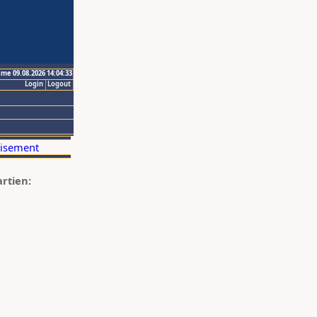
ime 09.08.2026 14:04:33
Login
Logout
artien: