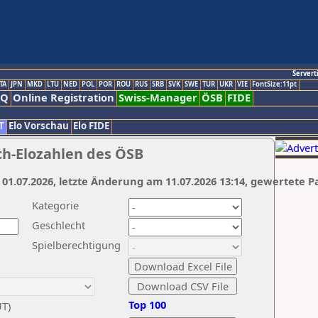
Servert
TA
JPN
MKD
LTU
NED
POL
POR
ROU
RUS
SRB
SVK
SWE
TUR
UKR
VIE
FontSize:11pt
AQ
Online Registration
Swiss-Manager
ÖSB
FIDE
T
Elo Vorschau
Elo FIDE
ch-Elozahlen des ÖSB
 01.07.2026, letzte Änderung am 11.07.2026 13:14, gewertete P
Kategorie
Geschlecht
Spielberechtigung
Top 100
UT)