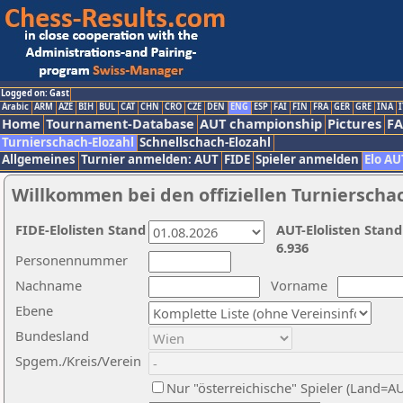
Logged on: Gast
Arabic
ARM
AZE
BIH
BUL
CAT
CHN
CRO
CZE
DEN
ENG
ESP
FAI
FIN
FRA
GER
GRE
INA
I
Home
Tournament-Database
AUT championship
Pictures
F
Turnierschach-Elozahl
Schnellschach-Elozahl
Allgemeines
Turnier anmelden: AUT
FIDE
Spieler anmelden
Elo AU
Willkommen bei den offiziellen Turnierscha
FIDE-Elolisten Stand
AUT-Elolisten Stand
6.936
Personennummer
Nachname
Vorname
Ebene
Bundesland
Spgem./Kreis/Verein
Nur "österreichische" Spieler (Land=A